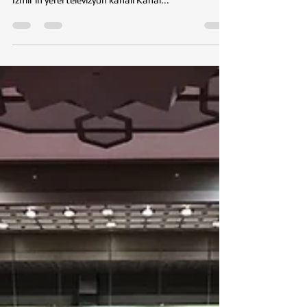
Pınar Ayhan ve Yönetim Kurulu Üyemiz Ümit Özşaşal
İzmir’in yerel televizyon kanalı Kanal...