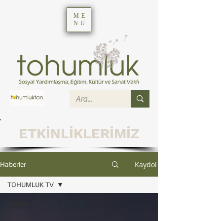
ME
NU
ETKİNLİKLERİMİZ
Kaydol
Haberler
TOHUMLUK TV
TÜMÜ
VAKIF