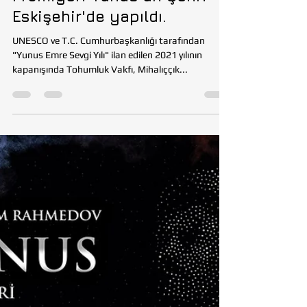
Tohumluk Vakfı
30 Ara 2021
2 dakikada okunur
VAKIF
"7 YÜZ YUNUS" Dünya
Prömiyeri Yunus'un Şehri
Eskişehir'de yapıldı.
UNESCO ve T.C. Cumhurbaşkanlığı tarafından
"Yunus Emre Sevgi Yılı" ilan edilen 2021 yılının
kapanışında Tohumluk Vakfı, Mihalıççık...