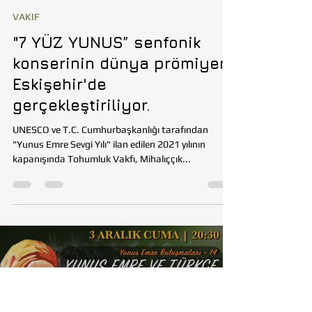
Tohumluk Vakfı
26 Ara 2021
1 dakikada okunur
VAKIF
"7 YÜZ YUNUS” senfonik
konserinin dünya prömiyeri
Eskişehir'de
gerçekleştiriliyor.
UNESCO ve T.C. Cumhurbaşkanlığı tarafından
"Yunus Emre Sevgi Yılı" ilan edilen 2021 yılının
kapanışında Tohumluk Vakfı, Mihalıççık...