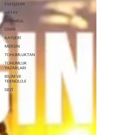
ESKİŞEHİR
HATAY
İSTANBUL
İZMİR
KAYSERİ
MERSİN
TOHUMLUKTAN
TOHUMLUK
YAZARLARI
BİLİM VE
TEKNOLOJİ
GEZİ