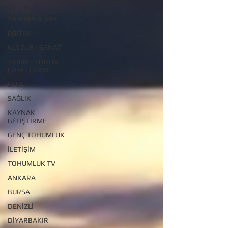
SOSYAL
YARDIMLAŞMA
EĞİTİM
KÜLTÜR - SANAT
TARIM - TOHUM -
GIDA - ÇEVRE
SPOR
SAĞLIK
KAYNAK
GELİŞTİRME
GENÇ TOHUMLUK
İLETİŞİM
TOHUMLUK TV
ANKARA
BURSA
DENİZLİ
DİYARBAKIR