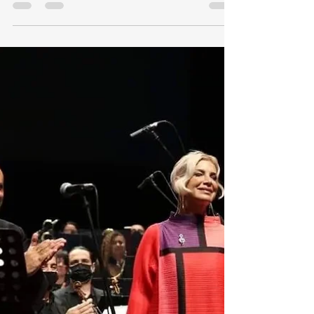
"7 YÜZ YUNUS", tüm dijital
müzik platformlarında...
Büyük halk ozanı ve filozof Yunus Emre’nin vefatının
700. yıldönümüne ithafen, Tohumluk Vakfı,
Mihalıççık Belediyesi ve Baha Yapım...