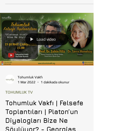
100.Yılda 100 Kahraman projesi, yakın tarihimizin
hepsi birer efsaneye dönüşmüş kahramanlarını
heyecan verici bir araştırmacılık ve zarif...
Load video
Tohumluk Vakfı
1 Mar 2022
1 dakikada okunur
TOHUMLUK TV