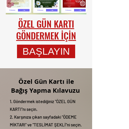
ÖZEL GÜN KARTI
GÖNDERMEK İÇİN
BAŞLAYIN
Özel Gün Kartı ile
Bağış Yapma Kılavuzu
1. Göndermek istediğiniz "ÖZEL GÜN
KARTI"nı seçin.
2. Karşınıza çıkan sayfadaki "ÖDEME
MİKTARI" ve "TESLİMAT ŞEKLİ"ni seçin.