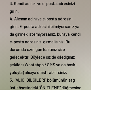
3. Kendi adınızı ve e-posta adresinizi
girin.
4. Alıcının adını ve e-posta adresini
girin. E-posta adresini bilmiyorsanız ya
da girmek istemiyorsanız, buraya kendi
e-posta adresinizi girmelisiniz. Bu
durumda özel gün kartınız size
gelecektir. Böylece siz de dilediğiniz
şekilde (WhatsApp / SMS ya da baskı
yoluyla) alıcıya ulaştırabilirsiniz.
5. "ALICI BİLGİLERİ" bölümünün sağ
üst köşesindeki "ÖNİZLEME" düğmesine
basarsanız, göndermeden önce
kartınızın nasıl görüneceğini
görebilirsiniz.
6. Birden fazla alıcıya göndermek
isterseniz, ilgili bölümü tıklayın ve