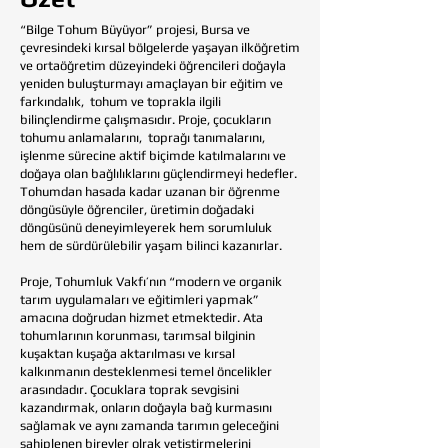
“Bilge Tohum Büyüyor” projesi, Bursa ve
çevresindeki kırsal bölgelerde yaşayan ilköğretim
ve ortaöğretim düzeyindeki öğrencileri doğayla
yeniden buluşturmayı amaçlayan bir eğitim ve
farkındalık, tohum ve toprakla ilgili
bilinçlendirme çalışmasıdır. Proje, çocukların
tohumu anlamalarını, toprağı tanımalarını,
işlenme sürecine aktif biçimde katılmalarını ve
doğaya olan bağlılıklarını güçlendirmeyi hedefler.
Tohumdan hasada kadar uzanan bir öğrenme
döngüsüyle öğrenciler, üretimin doğadaki
döngüsünü deneyimleyerek hem sorumluluk
hem de sürdürülebilir yaşam bilinci kazanırlar.
Proje, Tohumluk Vakfı’nın “modern ve organik
tarım uygulamaları ve eğitimleri yapmak”
amacına doğrudan hizmet etmektedir. Ata
tohumlarının korunması, tarımsal bilginin
kuşaktan kuşağa aktarılması ve kırsal
kalkınmanın desteklenmesi temel öncelikler
arasındadır. Çocuklara toprak sevgisini
kazandırmak, onların doğayla bağ kurmasını
sağlamak ve aynı zamanda tarımın geleceğini
sahiplenen bireyler olrak yetiştirmelerini