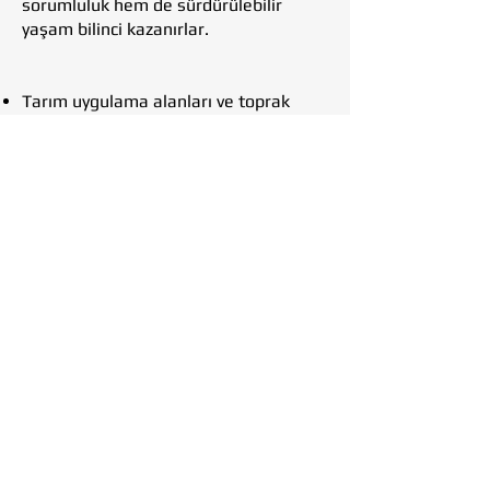
sorumluluk hem de sürdürülebilir
yaşam bilinci kazanırlar.
Tarım uygulama alanları ve toprak
tanklarının kurulumu
Çocuklara yönelik “Ata Tohumu
Döngüsü” eğitimleri
Bilge Tohum Günlüğü (artizan defter)
basımı ve dağıtımı
Sera ve üretim tesisi gezileri, Ziraat
Okulu Gezisi
Aile katılımlı “Tohum Takas Şenliği”
Sınıf içi okuma etkinlikleri – Çocuk
Tarım Kitapları
“Unutkan Sincap Kitap Gösterisi” ve
benzeri kitaplarla
Görsel kayıt ve kısa belgesel içerik
Tohum Topu Etkinliği