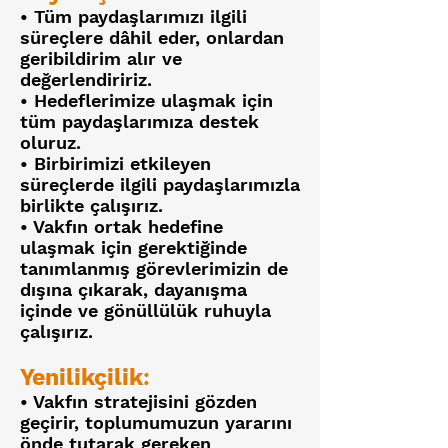
• Tüm paydaşlarımızı ilgili
süreçlere dâhil eder, onlardan
geribildirim alır ve
değerlendiririz.
• Hedeflerimize ulaşmak için
tüm paydaşlarımıza destek
oluruz.
• Birbirimizi etkileyen
süreçlerde ilgili paydaşlarımızla
birlikte çalışırız.
• Vakfın ortak hedefine
ulaşmak için gerektiğinde
tanımlanmış görevlerimizin de
dışına çıkarak, dayanışma
içinde ve gönüllülük ruhuyla
çalışırız.
Yenilikçilik
:
• Vakfın stratejisini gözden
geçirir, toplumumuzun yararını
önde tutarak gereken