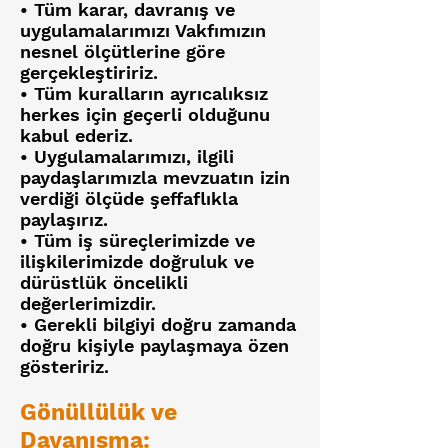
• Tüm karar, davranış ve
uygulamalarımızı Vakfımızın
nesnel ölçütlerine göre
gerçekleştiririz.
• Tüm kuralların ayrıcalıksız
herkes için geçerli olduğunu
kabul ederiz.
• Uygulamalarımızı, ilgili
paydaşlarımızla mevzuatın izin
verdiği ölçüde şeffaflıkla
paylaşırız.
• Tüm iş süreçlerimizde ve
ilişkilerimizde doğruluk ve
dürüstlük öncelikli
değerlerimizdir.
• Gerekli bilgiyi doğru zamanda
doğru kişiyle paylaşmaya özen
gösteririz.
Gönüllülük ve
Dayanışma: