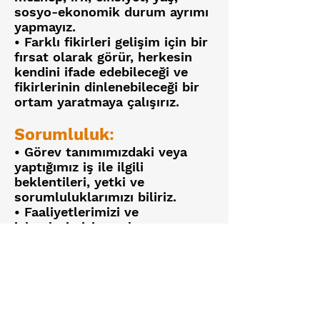
sosyo-ekonomik durum ayrımı
yapmayız.
• Farklı fikirleri gelişim için bir
fırsat olarak görür, herkesin
kendini ifade edebileceği ve
fikirlerinin dinlenebileceği bir
ortam yaratmaya çalışırız.
Sorumluluk
:
• Görev tanımımızdaki veya
yaptığımız iş ile ilgili
beklentileri, yetki ve
sorumluluklarımızı biliriz.
• Faaliyetlerimizi ve
işlemlerimizi yasalara uygun
yürütürüz. Verilen görevi veya
işi eksiksiz şekilde yerine
getirir, iş disiplinine ve etik
kurallara uygun davranırız.
• TOHUMLUK VAKFI kurallarına
ve değerlerine uygun olmayan