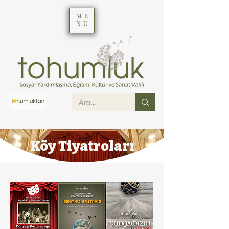
ME
NU
Köy Tiyatroları