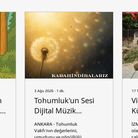
3 Ağu 2026
∙
1
dk.
17 
n
Tohumluk'un Sesi
V
Dijital Müzik
K
Marketlerde
D
ANKARA - Tohumluk
İZ
Yükseliyor!
Co
Vakfı’nın değerlerini,
ola
umudunu ve gönüllülük
çal