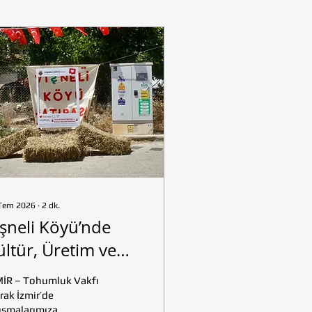
Tem 2026
∙
2
dk.
işneli Köyü’nde
ültür, Üretim ve
ayanışma: Şenliğin
MİR – Tohumluk Vakfı
şkusu Çiftçi TV ile
rak İzmir’de
ışmalarımıza