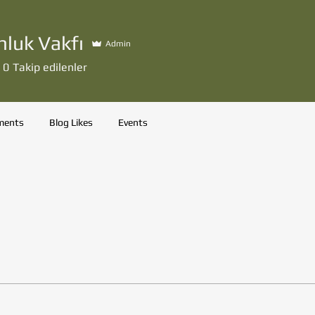
luk Vakfı
Admin
0
Takip edilenler
ments
Blog Likes
Events