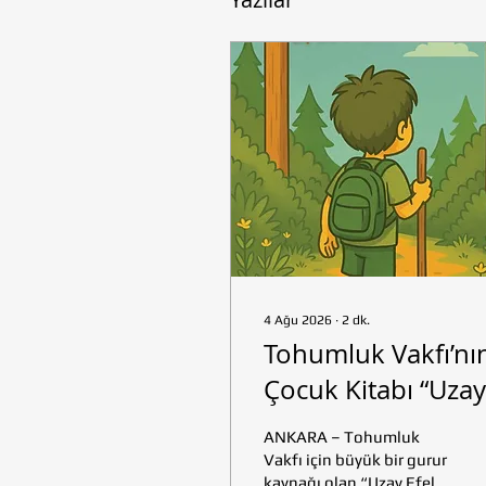
4 Ağu 2026
∙
2
dk.
Tohumluk Vakfı’nı
Çocuk Kitabı “Uzay
Efeler Yolunda”
ANKARA – Tohumluk
Kültür ve Turizm
Vakfı için büyük bir gurur
kaynağı olan “Uzay Efeler