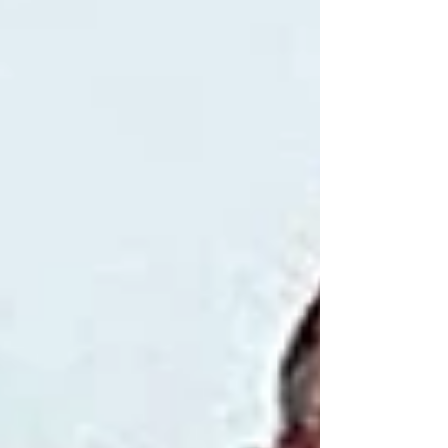
Tohumluk Vakfı olarak destek verdiğimiz ipek
dokumacılığı çalışmaları, yalnızca bir meslek edinme
süreci değil; aynı zamanda hayata yeniden
tutunmanın, birlikte iyileşmenin ve geleceği yeniden
kurmanın güçlü bir örneği haline geliyor. Hatay’da
yürütülen ipek dokuma kursu kapsamında kadınlar,
geleneksel el sanatlarımızdan biri olan dokumacılığı
öğr