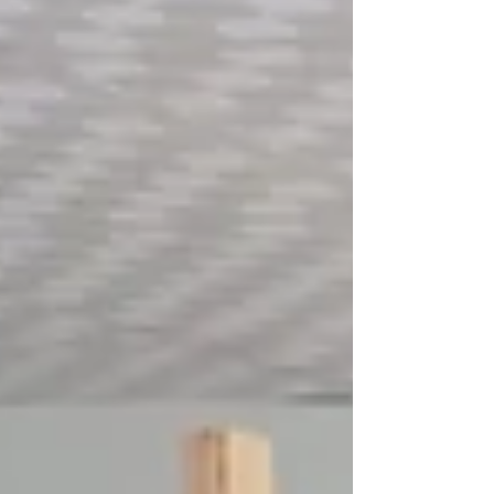
eğitmeni Mucibe Oruç rehberliğinde gerçekleştirilen
eğitimlerde, kursiyerler geleneksel ipek
dokumacılığına ilişkin teorik ve uygulamalı bilgiler
edinirken, kültürel mirasın yaşatılmasına katkı
sunacak önemli beceriler kazandı. Programa katılan
Tohum