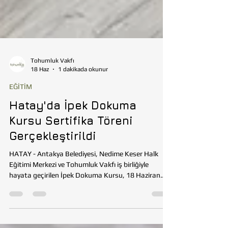
Tohumluk Vakfı
18 Haz
1 dakikada okunur
EĞİTİM
Hatay'da İpek Dokuma
Kursu Sertifika Töreni
Gerçekleştirildi
HATAY - Antakya Belediyesi, Nedime Keser Halk
Eğitimi Merkezi ve Tohumluk Vakfı iş birliğiyle
hayata geçirilen İpek Dokuma Kursu, 18 Haziran
Perşembe günü düzenlenen sertifika töreniyle
başarıyla tamamlandı. Usta öğretici ve kurs