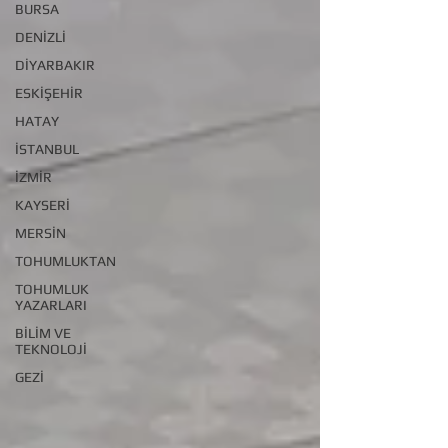
BURSA
DENİZLİ
DİYARBAKIR
ESKİŞEHİR
HATAY
İSTANBUL
İZMİR
KAYSERİ
MERSİN
TOHUMLUKTAN
TOHUMLUK
YAZARLARI
BİLİM VE
TEKNOLOJİ
GEZİ