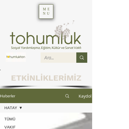
ME
NU
ETKİNLİKLERİMİZ
Kaydol
Haberler
HATAY
TÜMÜ
VAKIF