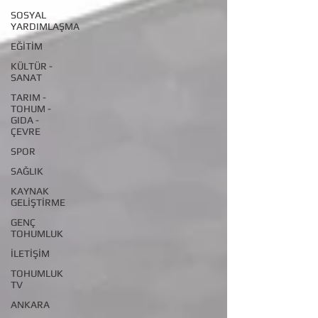
SOSYAL
YARDIMLAŞMA
EĞİTİM
KÜLTÜR -
SANAT
TARIM -
TOHUM -
GIDA -
ÇEVRE
SPOR
SAĞLIK
KAYNAK
GELİŞTİRME
GENÇ
TOHUMLUK
İLETİŞİM
TOHUMLUK
TV
ANKARA