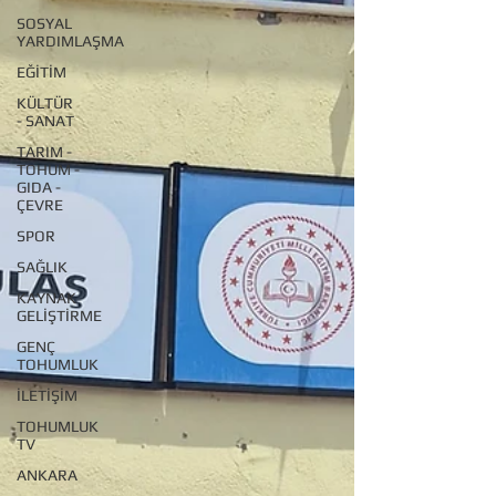
SOSYAL
YARDIMLAŞMA
EĞİTİM
KÜLTÜR
- SANAT
TARIM -
TOHUM -
GIDA -
ÇEVRE
SPOR
SAĞLIK
KAYNAK
GELİŞTİRME
GENÇ
TOHUMLUK
İLETİŞİM
TOHUMLUK
TV
ANKARA