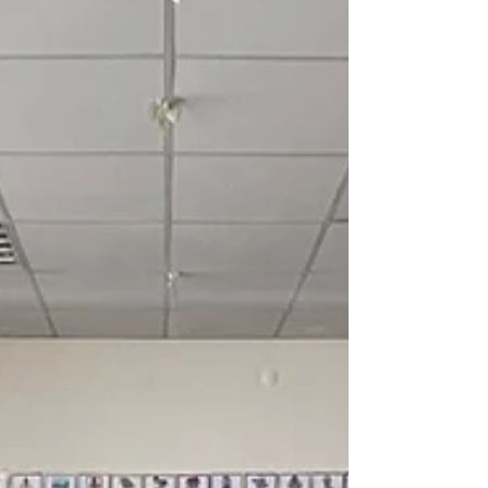
ekmek ihtiyacının karşılanmasında önemli rol
oynayan ve Millî Mücadele’nin maddi-manevi önemli
merkezlerinden biri olan Gölbaşı ilçesindeki Halaçlı
Mehmet Ağa Konağı, doğal dokusu korunarak
Ankara Büyükşehir Belediyesi tarafından restore
edilip yeniden kültür ve sanat yaşamına kazandırıldı.
Tarihi konak, 9 Mayıs 2026 tarihinde düzenlenen
kapsamlı bir açılış programıyla kapılarını
ziyaretçilere açtı. Halaçlı Mehmet Ağa’nın kızı