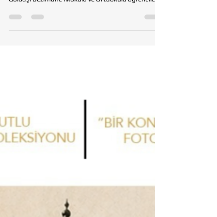
Mavisel Yener’le Buluştu
ANKARA - Tohumluk Vakfı Ankara İl Temsilciliği
koordinasyonunda, 13 Mayıs 2026 tarihinde Ankara
Gölbaşı Bezirhane İlkokulu ve Ortaokulu öğrencileri,
çocuk edebiyatının sevilen isimlerinden Mavisel
Yener ile çevrimiçi söyleşide bir araya geldi.
Tohumluk Vakfı Ankara İl Başkanı Handan Çankaya
ile Eğitim Komitesi üyeleri Emel Yelkenci Saral ve
Yonca Ekinci Babuç’un da katıldığı buluşmada
Mavisel Yener, söyleşiye “Biz doğayı korumak için
neler yapıyoruz?” sorusuyla başladı. “Atat