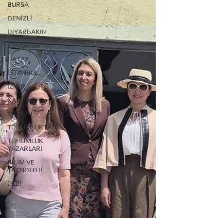
BURSA
DENİZLİ
DİYARBAKIR
ESKİŞEHİR
HATAY
İSTANBUL
İZMİR
KAYSERİ
MERSİN
TOHUMLUKTAN
TOHUMLUK
YAZARLARI
BİLİM VE
TEKNOLOJİ
GEZİ