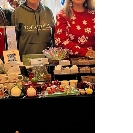
bakmaları desteklendi. İki gün boyunca düzenlenen
“Kariyer Gelişimi”, “Çocuklar İçin Felsefe” ve “Akran
Nezaketi” eğitimleri; öğrencilerin yalnızca akademik
değil, sosyal ve duygusal gelişimlerin