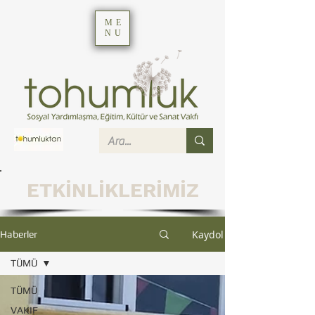
ME
NU
ETKİNLİKLERİMİZ
Kaydol
Haberler
TÜMÜ
TÜMÜ
VAKIF