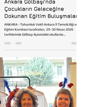
Tohumluk Vakfı
30 Nis
2 dakikada okunur
EĞİTİM
Ankara Gölbaşı'nda
Çocukların Geleceğine
Dokunan Eğitim Buluşmaları
ANKARA - Tohumluk Vakfı Ankara İl Temsilciliği ve
Eğitim Komitesi tarafından, 29–30 Nisan 2026
tarihlerinde Gölbaşı ilçesindeki okullarda
gerçekleştirilen eğitim çalışmalarıyla çocukların
kendilerini tanımaları, hayal kurmaları, iletişim
becerilerini geliştirmeleri ve geleceğe umutla