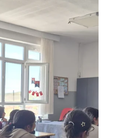
Ortaokulu 4. sınıf öğrencilerine yönelik uygulamalı
fotoğrafçılık eğitimi başlatıldı. 08–18 Mayıs 2026
tarihleri arasında gerçekleştirilen eğitim
programında çocukların hem temel fotoğraf bilgisi
edinmeleri hem de görsel algı, dikkat ve gözlem
becerilerini geliştirmeleri hedefleniyor. Eğitimin ilk
dersinde öğrenciler, fotoğraf makinesinin