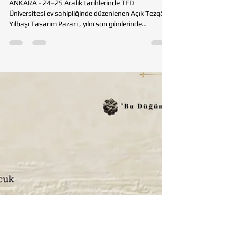
Tohumluk Vakfı
25 Ara 2025
1 dakikada okunur
KAYNAK GELİŞTİRME
Açık Tezgâh Yılbaşı Tasarım
Pazarı’nda Dayanışma Ruhu
ANKARA - 24–25 Aralık tarihlerinde TED
Üniversitesi ev sahipliğinde düzenlenen Açık Tezgâh
Yılbaşı Tasarım Pazarı , yılın son günlerinde
dayanışma, üretim ve paylaşım ruhunu bir araya
getirdi. Tohumluk Vakfı olarak biz de bu renkli
etkinlikte el emeği ürünlerimizle yer aldık.
Gönüllülerimizin katkısıyla hazırlanan özgün
tasarımlar, yılbaşı ruhuna yakışır bir şekilde hem