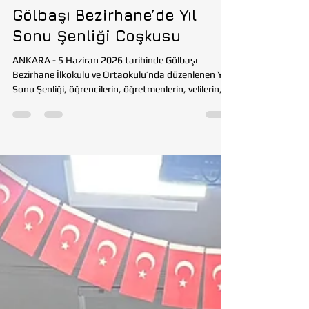
EĞİTİM
Gölbaşı Bezirhane’de Yıl
Sonu Şenliği Coşkusu
ANKARA - 5 Haziran 2026 tarihinde Gölbaşı
Bezirhane İlkokulu ve Ortaokulu’nda düzenlenen Yıl
Sonu Şenliği, öğrencilerin, öğretmenlerin, velilerin,
davetlilerin ve Tohumluk Vakfı yetkililerinin
katılımıyla büyük bir coşku içinde gerçekleştirildi.
Şenlik programı boyunca öğrenciler, yıl boyunca
emek vererek hazırlandıkları gösterileri sahneleme
fırsatı buldu. Program kapsamında sergilenen “Hoş
Gelişler Ola” halk oyunu gösterisi izleyicilerden büyük
alkış alırken, Tohumluk Vak