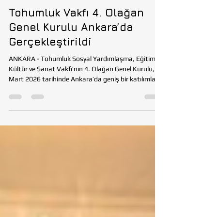
Tohumluk Vakfı
8 Mar
3 dakikada okunur
VAKIF
Tohumluk Vakfı 4. Olağan
Genel Kurulu Ankara’da
Gerçekleştirildi
ANKARA - Tohumluk Sosyal Yardımlaşma, Eğitim,
Kültür ve Sanat Vakfı’nın 4. Olağan Genel Kurulu, 8
Mart 2026 tarihinde Ankara’da geniş bir katılımla
gerçekleştirildi. Genel Kurula vakfın Yönetim Kurulu
üyeleri, Genel Kurul Üyeleri, İl Sorumluları, Komite
başkanları, üyeleri ve gönüllülerin yanı sıra eski
Ankara Milletvekilleri Nevzat Ceylan ve Şevket
Bülend Yahnici, Ankara Büyükşehir Belediyesi Genel
Sekreter Yardımcısı Ahmet Mekin Tüzün, Ankara
Kent Konseyi Başkanı Halil İbra