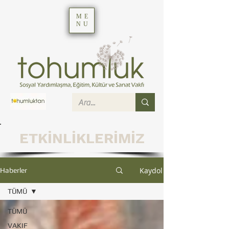
ME
NU
ETKİNLİKLERİMİZ
Kaydol
Haberler
TÜMÜ
TÜMÜ
VAKIF