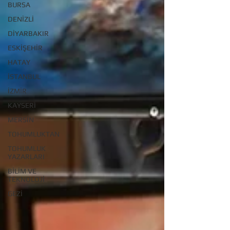
BURSA
DENİZLİ
DİYARBAKIR
ESKİŞEHİR
HATAY
İSTANBUL
İZMİR
KAYSERİ
MERSİN
TOHUMLUKTAN
TOHUMLUK
YAZARLARI
BİLİM VE
TEKNOLOJİ
GEZİ