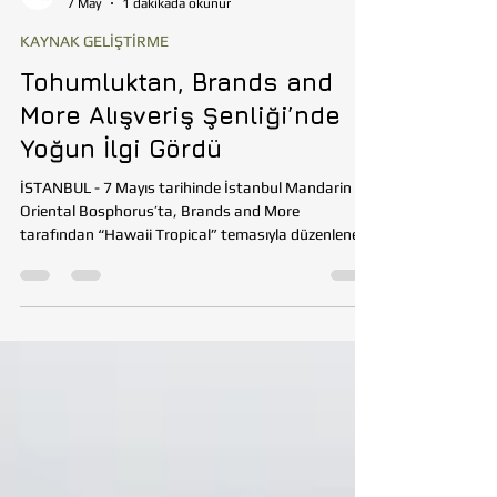
Tohumluk Vakfı
7 May
1 dakikada okunur
KAYNAK GELİŞTİRME
Tohumluktan, Brands and
More Alışveriş Şenliği’nde
Yoğun İlgi Gördü
İSTANBUL - 7 Mayıs tarihinde İstanbul Mandarin
Oriental Bosphorus’ta, Brands and More
tarafından “Hawaii Tropical” temasıyla düzenlenen
alışveriş şenliği; renkli atmosferi, özgün markaları ve
ziyaretçilerin yoğun ilgisiyle dikkat çekti. Etkinlikte
yer alan Tohumluktan standı, doğal üretimi ve
tasarım odaklı yaklaşımıyla günün öne çıkan
buluşma noktalarından biri oldu. Yerel üreticileri
desteklemeyi ve kültürel değerleri görünür kılmayı
amaçlayan Tohumluktan; yalnızca ürün sun