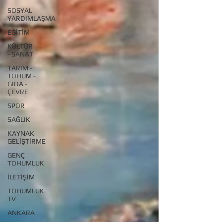
SOSYAL
YARDIMLAŞMA
EĞİTİM
KÜLTÜR
- SANAT
TARIM -
TOHUM -
GIDA -
ÇEVRE
SPOR
SAĞLIK
KAYNAK
GELİŞTİRME
GENÇ
TOHUMLUK
İLETİŞİM
TOHUMLUK
TV
ANKARA