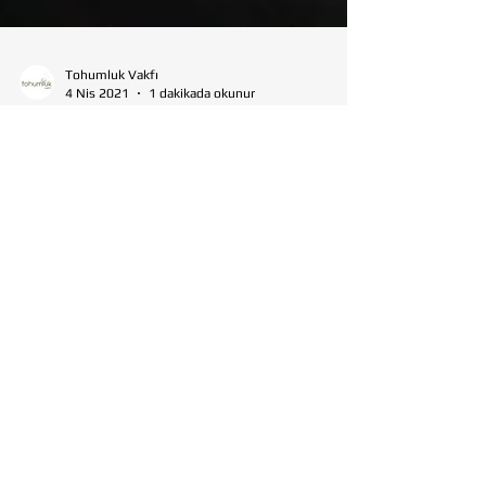
Tohumluk Vakfı
4 Nis 2021
1 dakikada okunur
KÜLTÜR - SANAT
Basından yansımalar...
30 Mart-2 Nisan 2021 tarihleri arasında
Congresium'da düzenlenen, Ankara'nın en büyük ve
önemli çağdaş sanat fuarı ARTAnkara'da yerini...