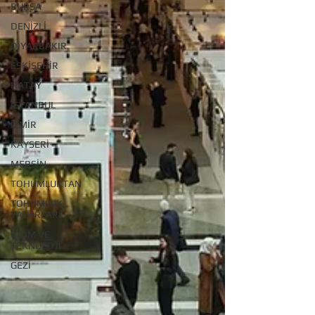
BURSA
DENİZLİ
DİYARBAKIR
ESKİŞEHİR
HATAY
İSTANBUL
İZMİR
KAYSERİ
MERSİN
TOHUMLUKTAN
TOHUMLUK
YAZARLARI
BİLİM VE
TEKNOLOJİ
GEZİ