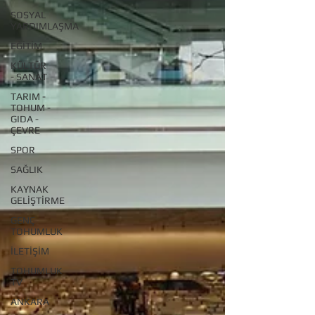
SOSYAL
YARDIMLAŞMA
EĞİTİM
KÜLTÜR
- SANAT
TARIM -
TOHUM -
GIDA -
ÇEVRE
SPOR
SAĞLIK
KAYNAK
GELİŞTİRME
GENÇ
TOHUMLUK
İLETİŞİM
TOHUMLUK
TV
ANKARA