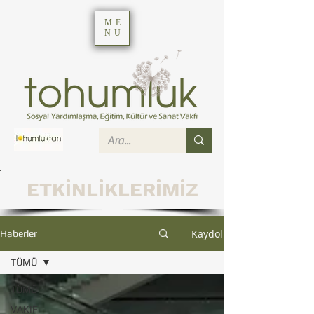
ME
NU
ETKİNLİKLERİMİZ
Kaydol
Haberler
TÜMÜ
TÜMÜ
VAKIF