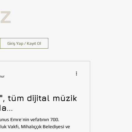
İZ
Giriş Yap / Kayıt Ol
nur
 tüm dijital müzik
a...
Yunus Emre’nin vefatının 700.
k Vakfı, Mihalıççık Belediyesi ve