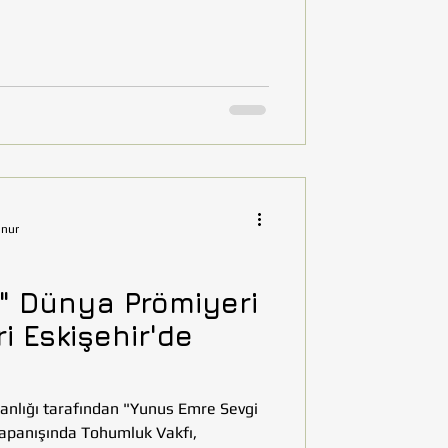
unur
" Dünya Prömiyeri
i Eskişehir'de
nlığı tarafından "Yunus Emre Sevgi
n kapanışında Tohumluk Vakfı,