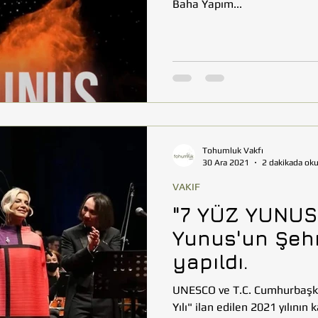
Baha Yapım...
Tohumluk Vakfı
30 Ara 2021
2 dakikada ok
VAKIF
"7 YÜZ YUNUS
Yunus'un Şehr
yapıldı.
UNESCO ve T.C. Cumhurbaşka
Yılı" ilan edilen 2021 yılını