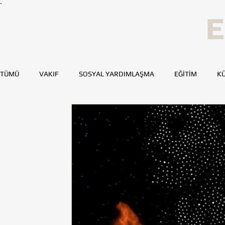
E
TÜMÜ
VAKIF
SOSYAL YARDIMLAŞMA
EĞİTİM
KÜ
SPOR
SAĞLIK
KAYNAK GELİŞTİRME
GENÇ TOH
BURSA
DENİZLİ
DİYARBAKIR
ESKİŞEHİR
MERSİN
TOHUMLUKTAN
TOHUMLUK YAZARLARI