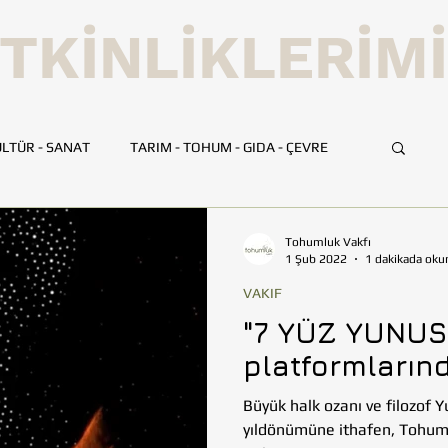
TKİNLİKLERİM
LTÜR - SANAT
TARIM - TOHUM - GIDA - ÇEVRE
UMLUK
İLETİŞİM
TOHUMLUK TV
ANKARA
Tohumluk Vakfı
1 Şub 2022
1 dakikada oku
VAKIF
HATAY
İSTANBUL
İZMİR
KAYSERİ
"7 YÜZ YUNUS",
platformlarınd
BİLİM VE TEKNOLOJİ
GEZİ
Büyük halk ozanı ve filozof 
yıldönümüne ithafen, Tohumlu