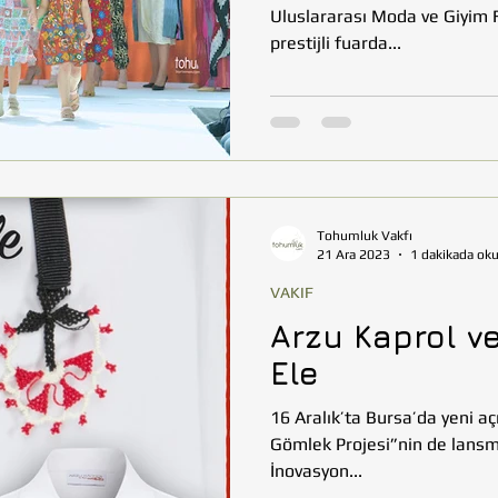
Uluslararası Moda ve Giyim F
prestijli fuarda...
Tohumluk Vakfı
21 Ara 2023
1 dakikada ok
VAKIF
Arzu Kaprol v
Ele
16 Aralık’ta Bursa’da yeni a
Gömlek Projesi”nin de lansmanın
İnovasyon...