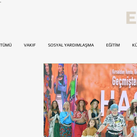
E
TÜMÜ
VAKIF
SOSYAL YARDIMLAŞMA
EĞİTİM
KÜ
SPOR
SAĞLIK
KAYNAK GELİŞTİRME
GENÇ TOH
BURSA
DENİZLİ
DİYARBAKIR
ESKİŞEHİR
MERSİN
TOHUMLUKTAN
TOHUMLUK YAZARLARI