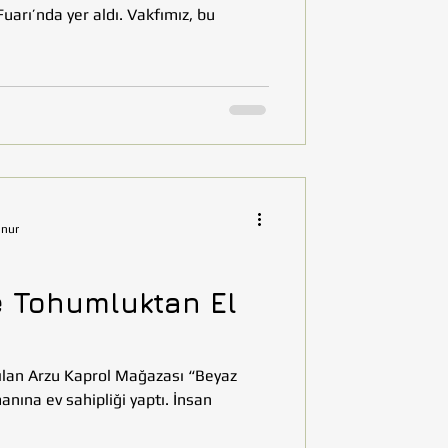
uarı’nda yer aldı. Vakfımız, bu
unur
e Tohumluktan El
çılan Arzu Kaprol Mağazası “Beyaz
a ev sahipliği yaptı. İnsan