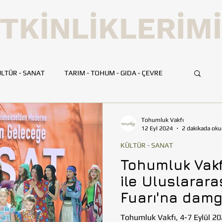
TKİNLİKLERİM
LTÜR - SANAT
TARIM - TOHUM - GIDA - ÇEVRE
UMLUK
İLETİŞİM
TOHUMLUK TV
ANKARA
Tohumluk Vakfı
12 Eyl 2024
2 dakikada oku
KÜLTÜR - SANAT
HATAY
İSTANBUL
İZMİR
KAYSERİ
Tohumluk Vakfı
ile Uluslarara
BİLİM VE TEKNOLOJİ
GEZİ
Fuarı'na damg
Tohumluk Vakfı, 4-7 Eylül 20