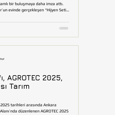
lamlı bir buluşmaya daha imza attı.
’un evinde gerçekleşen “Hijyen Seti
n 10 gönüllü, Tohumluktan platformu
 ürünler tasarladı. El emeğiyle
ez çantalar ve doğal hijyen
etler, sürdürülebilir üretimi
umluk Vakfı projelerine kayna
nur
ı, AGROTEC 2025,
sı Tarım
 2025 tarihleri arasında Ankara
r Alanı’nda düzenlenen AGROTEC 2025