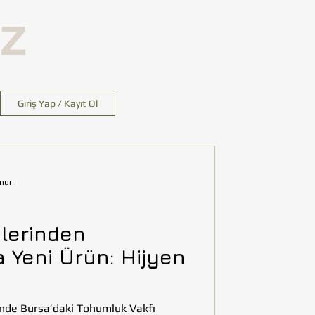
İZ
Giriş Yap / Kayıt Ol
nur
lerinden
 Yeni Ürün: Hijyen
inde Bursa’daki Tohumluk Vakfı