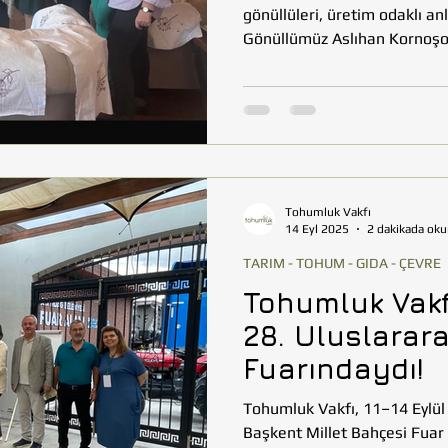
gönüllüleri, üretim odaklı an
Gönüllümüz Aslıhan Kornoşor
Atölyesi”nde bir araya gele
için hem estetik hem işlevsel
hazırlanan sabun keseleri, b
ürünlerinden oluşan bu özel s
desteklemenin yanı sıra Toh
Tohumluk Vakfı
14 Eyl 2025
2 dakikada oku
TARIM - TOHUM - GIDA - ÇEVRE
Tohumluk Vakf
28. Uluslarara
Fuarındaydı!
Tohumluk Vakfı, 11–14 Eylül
Başkent Millet Bahçesi Fua