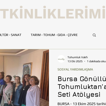
TKİNLİKLERİM
LTÜR - SANAT
TARIM - TOHUM - GIDA - ÇEVRE
UMLUK
İLETİŞİM
TOHUMLUK TV
ANKARA
Tohumluk Vakfı
13 Eki 2025
1 dakikada oku
SOSYAL YARDIMLAŞMA
HATAY
İSTANBUL
İZMİR
KAYSERİ
Bursa Gönüllü
Tohumluktan’a
BİLİM VE TEKNOLOJİ
GEZİ
Seti Atölyesi
BURSA - 13 Ekim 2025 tarih