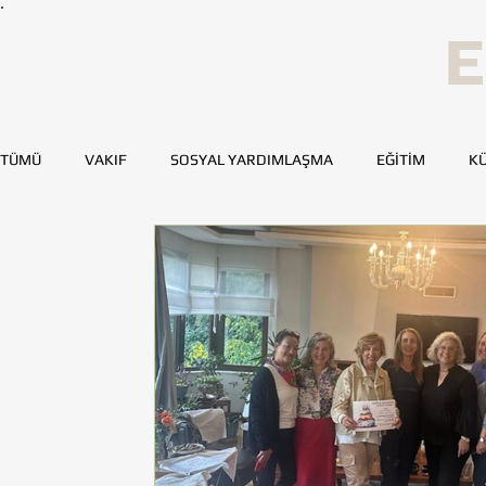
E
TÜMÜ
VAKIF
SOSYAL YARDIMLAŞMA
EĞİTİM
KÜ
SPOR
SAĞLIK
KAYNAK GELİŞTİRME
GENÇ TOH
BURSA
DENİZLİ
DİYARBAKIR
ESKİŞEHİR
MERSİN
TOHUMLUKTAN
TOHUMLUK YAZARLARI