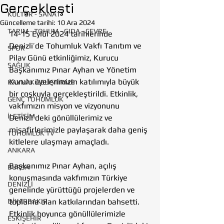
Gerçekleşti
KÜLTÜR - SANAT
Güncelleme tarihi:
10 Ara 2024
TARIM - TOHUM - GIDA - ÇEVRE
14-15 Eylül 2024 tarihlerinde 
Denizli’de Tohumluk Vakfı Tanıtım ve 
SPOR
Pilav Günü etkinliğimiz, Kurucu 
SAĞLIK
Başkanımız Pınar Ayhan ve Yönetim 
Kurulu üyelerimizin katılımıyla büyük 
KAYNAK GELİŞTİRME
bir coşkuyla gerçekleştirildi. Etkinlik, 
GENÇ TOHUMLUK
vakfımızın misyon ve vizyonunu 
İLETİŞİM
Denizli’deki gönüllülerimiz ve 
misafirlerimizle paylaşarak daha geniş 
TOHUMLUK TV
kitlelere ulaşmayı amaçladı.
ANKARA
Başkanımız Pınar Ayhan, açılış 
BURSA
konuşmasında vakfımızın Türkiye 
DENİZLİ
genelinde yürüttüğü projelerden ve 
DİYARBAKIR
topluma olan katkılarından bahsetti. 
Etkinlik boyunca gönüllülerimizle 
ESKİŞEHİR