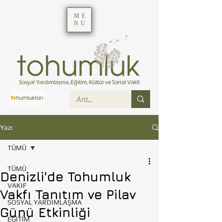
ME
NU
Yazı
TÜMÜ
TÜMÜ
Denizli'de Tohumluk
VAKIF
Vakfı Tanıtım ve Pilav
SOSYAL YARDIMLAŞMA
Günü Etkinliği
EĞİTİM