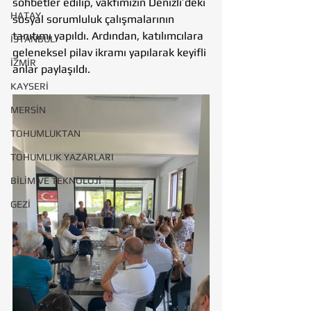
sohbetler edilip, vakfımızın Denizli’deki 
HATAY
sosyal sorumluluk çalışmalarının 
tanıtımı yapıldı. Ardından, katılımcılara 
İSTANBUL
geleneksel pilav ikramı yapılarak keyifli 
İZMİR
anlar paylaşıldı.
KAYSERİ
MERSİN
TOHUMLUKTAN
TOHUMLUK YAZARLARI
BİLİM VE TEKNOLOJİ
GEZİ