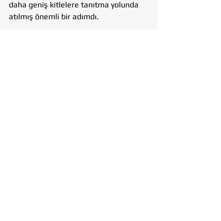
daha geniş kitlelere tanıtma yolunda 
atılmış önemli bir adımdı.
#TohumlukVakfı
#PilavGünü
#DenizliEtkinliği
#SosyalSorumluluk
#ToplumaKatkı
#PınarAyhan
#Denizli
TohumlukVakfı
Denizli
SosyalSorumluluk
ToplumaKatkı
PilavGünü
DenizliEtkinliği
PınarAyhan
VAKIF
DENİZLİ
Hepsini Gör
Son Yazılar