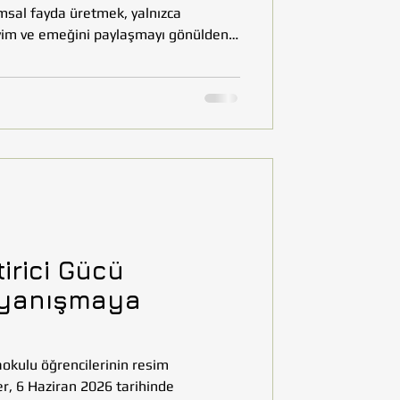
msal fayda üretmek, yalnızca
eyim ve emeğini paylaşmayı gönülden
a mümkün oluyor. Kayseri’de Yahyalı ve
tirdiğimiz Fotoğrafçılık Atölyeleri de
erinden biri oldu. Proje kapsamında
oğrafyaya kendi gözlerinden bakma
oğal g
tirici Gücü
ayanışmaya
aokulu öğrencilerinin resim
er, 6 Haziran 2026 tarihinde