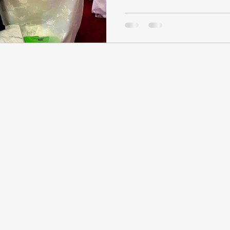
emekle, özenle ve sevgiyle ür
sanatseverler ve ziyaretçilerl
ürünler değil, aynı zamanda
ve kadın emeğinin yarattığı 
elde edilen gelir, Tohumluk 