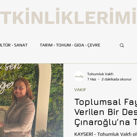
TKİNLİKLERİM
LTÜR - SANAT
TARIM - TOHUM - GIDA - ÇEVRE
UMLUK
İLETİŞİM
TOHUMLUK TV
ANKARA
Tohumluk Vakfı
7 Haz
2 dakikada okunur
VAKIF
HATAY
İSTANBUL
İZMİR
KAYSERİ
Toplumsal Fa
Verilen Bir De
BİLİM VE TEKNOLOJİ
GEZİ
Çınaroğlu’na 
KAYSERİ - Tohumluk Vakfı ol