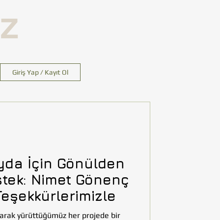
İZ
Giriş Yap / Kayıt Ol
yda İçin Gönülden
stek: Nimet Gönenç
Teşekkürlerimizle
arak yürüttüğümüz her projede bir