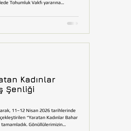
dede Tohumluk Vakfı yararına
lerin hayal gücü, emeği ve
çalışmalar, akran dayanışmasını
ayda üretmek amacıyla açık artırmaya
erçekleştirilen etkinlikte sanat,
arıyla bir araya geldi. Öğrencilerin
atan Kadınlar
ş Şenliği
arak, 11–12 Nisan 2026 tarihlerinde
çekleştirilen “Yaratan Kadınlar Bahar
la tamamladık. Gönüllülerimizin