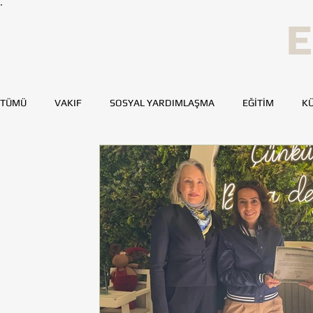
E
TÜMÜ
VAKIF
SOSYAL YARDIMLAŞMA
EĞİTİM
KÜ
SPOR
SAĞLIK
KAYNAK GELİŞTİRME
GENÇ TOH
BURSA
DENİZLİ
DİYARBAKIR
ESKİŞEHİR
MERSİN
TOHUMLUKTAN
TOHUMLUK YAZARLARI