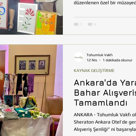
düzenlenen özel bir müzaye
bağışçılarla buluştu. Öğrenci
yaratıcılığıyla ortaya çıkan 
desteklemek ve toplumsal f
sunuldu. Erciyes Koleji’nde g
paylaşma ve dayanışma duygul
haz
Tohumluk Vakfı
12 Nis
1 dakikada okunur
KAYNAK GELİŞTİRME
Ankara'da Yar
Bahar Alışveri
Tamamlandı
ANKARA - Tohumluk Vakfı ol
Sheraton Ankara Otel’de ger
Alışveriş Şenliği” ni başarıy