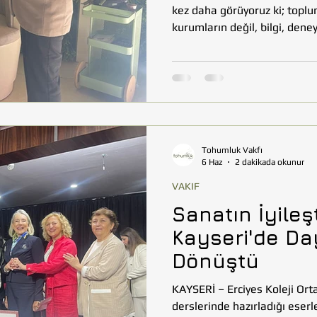
kez daha görüyoruz ki; toplu
kurumların değil, bilgi, den
seçen insanların katkılarıyl
Tomarza ilçelerinde gerçekleş
bu anlayışın en güzel örnekl
köy çocukları, yaşadıkları c
fırsatı bulurken; ilçelerinin d
Tohumluk Vakfı
6 Haz
2 dakikada okunur
VAKIF
Sanatın İyileş
Kayseri'de D
Dönüştü
KAYSERİ – Erciyes Koleji Ort
derslerinde hazırladığı eserl