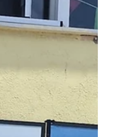
Müdürlüğü Şube Müdürleri Süleyman Güneş ve
Ahmet Turan Yüzük de katılarak öğrencilerin
heyecanına ortak oldu. Program, proje süresince
gerçekleştirilen eğitimler, sosyal etkinlikler ve
öğrencilerin gelişim s