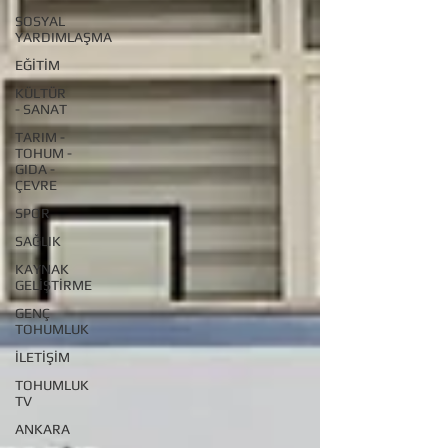
SOSYAL
YARDIMLAŞMA
EĞİTİM
KÜLTÜR
- SANAT
TARIM -
TOHUM -
GIDA -
ÇEVRE
SPOR
SAĞLIK
KAYNAK
GELİŞTİRME
GENÇ
TOHUMLUK
İLETİŞİM
TOHUMLUK
TV
ANKARA