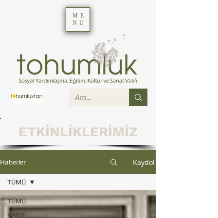
ME
NU
ETKİNLİKLERİMİZ
Kaydol
Haberler
TÜMÜ
TÜMÜ
VAKIF