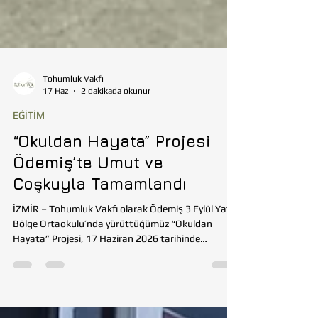
Tohumluk Vakfı
17 Haz
2 dakikada okunur
EĞİTİM
“Okuldan Hayata” Projesi
Ödemiş’te Umut ve
Coşkuyla Tamamlandı
İZMİR – Tohumluk Vakfı olarak Ödemiş 3 Eylül Yatılı
Bölge Ortaokulu’nda yürüttüğümüz “Okuldan
Hayata” Projesi, 17 Haziran 2026 tarihinde
düzenlenen kapanış programıyla başarıyla
tamamlandı. Programa Tohumluk Vakfı İzmir
gönüllülerimizin yanı sıra, Ödemiş İlçe Millî Eğitim