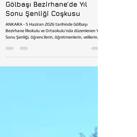
Tohumluk Vakfı
5 Haz
2 dakikada okunur
EĞİTİM
Gölbaşı Bezirhane’de Yıl
Sonu Şenliği Coşkusu
ANKARA - 5 Haziran 2026 tarihinde Gölbaşı
Bezirhane İlkokulu ve Ortaokulu’nda düzenlenen Yıl
Sonu Şenliği, öğrencilerin, öğretmenlerin, velilerin,
davetlilerin ve Tohumluk Vakfı yetkililerinin
katılımıyla büyük bir coşku içinde gerçekleştirildi.
Şenlik programı boyunca öğrenciler, yıl boyunca
emek vererek hazırlandıkları gösterileri sahneleme
fırsatı buldu. Program kapsamında sergilenen “Hoş
Gelişler Ola” halk oyunu gösterisi izleyicilerden büyük
alkış alırken, Tohumluk Vak