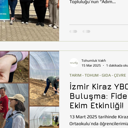
Topluluğu’nun “Adım...
Tohumluk Vakfı
15 Mar 2025
1 dakikada ok
TARIM - TOHUM - GIDA - ÇEVRE
İzmir Kiraz YB
Buluşma: Fide
Ekim Etkinliği!
13 Mart 2025 tarihinde Kiraz
Ortaokulu’nda öğrencilerimizl