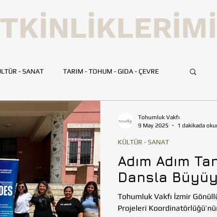
TKİNLİKLERİM
LTÜR - SANAT
TARIM - TOHUM - GIDA - ÇEVRE
UMLUK
İLETİŞİM
TOHUMLUK TV
ANKARA
Tohumluk Vakfı
9 May 2025
1 dakikada oku
KÜLTÜR - SANAT
HATAY
İSTANBUL
İZMİR
KAYSERİ
Adım Adım Tan
Dansla Büyüy
BİLİM VE TEKNOLOJİ
GEZİ
Tohumluk Vakfı İzmir Gönüll
Projeleri Koordinatörlüğü’nün