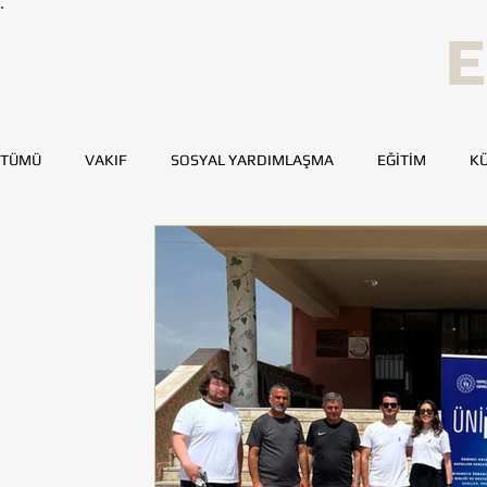
E
TÜMÜ
VAKIF
SOSYAL YARDIMLAŞMA
EĞİTİM
KÜ
SPOR
SAĞLIK
KAYNAK GELİŞTİRME
GENÇ TOH
BURSA
DENİZLİ
DİYARBAKIR
ESKİŞEHİR
MERSİN
TOHUMLUKTAN
TOHUMLUK YAZARLARI