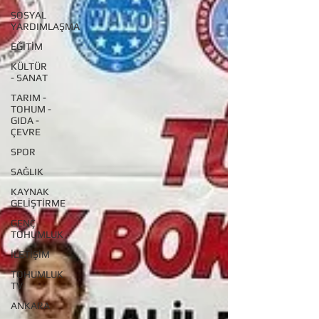
SOSYAL
YARDIMLAŞMA
EĞİTİM
KÜLTÜR
- SANAT
TARIM -
TOHUM -
GIDA -
ÇEVRE
SPOR
SAĞLIK
KAYNAK
GELİŞTİRME
GENÇ
TOHUMLUK
İLETİŞİM
TOHUMLUK
TV
ANKARA