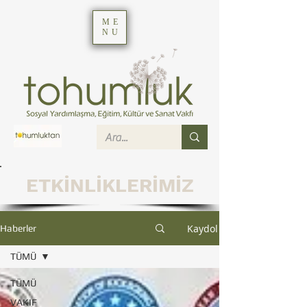
ME
NU
ETKİNLİKLERİMİZ
Kaydol
Haberler
TÜMÜ
TÜMÜ
VAKIF