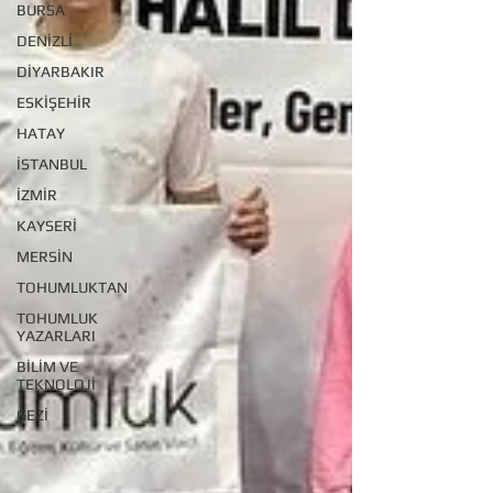
BURSA
DENİZLİ
DİYARBAKIR
ESKİŞEHİR
HATAY
İSTANBUL
İZMİR
KAYSERİ
MERSİN
TOHUMLUKTAN
TOHUMLUK
YAZARLARI
BİLİM VE
TEKNOLOJİ
GEZİ