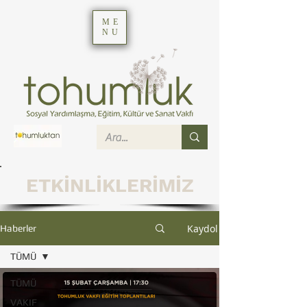
ME
NU
ETKİNLİKLERİMİZ
Kaydol
Haberler
TÜMÜ
TÜMÜ
VAKIF