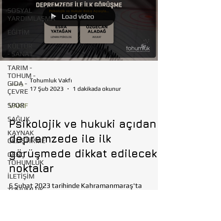
SOSYAL
Load video
YARDIMLAŞMA
EĞİTİM
KÜLTÜR
- SANAT
TARIM -
TOHUM -
Tohumluk Vakfı
GIDA -
17 Şub 2023
1 dakikada okunur
ÇEVRE
SPOR
VAKIF
SAĞLIK
Psikolojik ve hukuki açıdan
KAYNAK
depremzede ile ilk
GELİŞTİRME
görüşmede dikkat edilecek
GENÇ
TOHUMLUK
noktalar
İLETİŞİM
6 Şubat 2023 tarihinde Kahramanmaraş'ta
TOHUMLUK
meydana gelen depremin ardından yaraları sarmak
TV
ve dayanışmak için depremzedelerle bir araya...
ANKARA