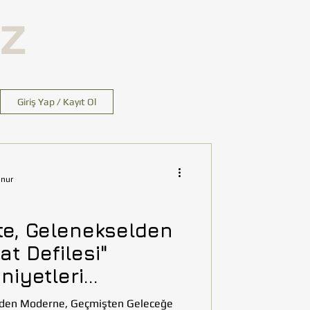
İZ
Giriş Yap / Kayıt Ol
unur
te, Gelenekselden
t Defilesi"
iyetleri
ıldı.
lden Moderne, Geçmişten Geleceğe