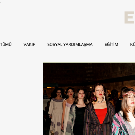
E
TÜMÜ
VAKIF
SOSYAL YARDIMLAŞMA
EĞİTİM
KÜ
SPOR
SAĞLIK
KAYNAK GELİŞTİRME
GENÇ TOH
BURSA
DENİZLİ
DİYARBAKIR
ESKİŞEHİR
MERSİN
TOHUMLUKTAN
TOHUMLUK YAZARLARI