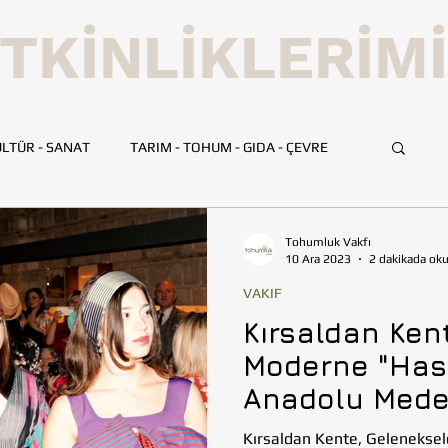
TKİNLİKLERİM
LTÜR - SANAT
TARIM - TOHUM - GIDA - ÇEVRE
UMLUK
İLETİŞİM
TOHUMLUK TV
ANKARA
Tohumluk Vakfı
10 Ara 2023
2 dakikada ok
VAKIF
HATAY
İSTANBUL
İZMİR
KAYSERİ
Kırsaldan Ken
Moderne "Hasa
BİLİM VE TEKNOLOJİ
GEZİ
Anadolu Meden
Müzesi'nde yap
Kırsaldan Kente, Gelenekse