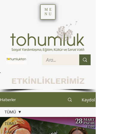
ME
NU
ETKİNLİKLERİMİZ
Kaydol
Haberler
TÜMÜ
TÜMÜ
VAKIF