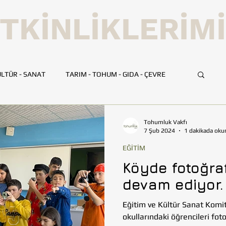
TKİNLİKLERİM
LTÜR - SANAT
TARIM - TOHUM - GIDA - ÇEVRE
UMLUK
İLETİŞİM
TOHUMLUK TV
ANKARA
Tohumluk Vakfı
7 Şub 2024
1 dakikada oku
EĞİTİM
HATAY
İSTANBUL
İZMİR
KAYSERİ
Köyde fotoğraf
devam ediyor.
BİLİM VE TEKNOLOJİ
GEZİ
Eğitim ve Kültür Sanat Komite
okullarındaki öğrencileri fotoğ