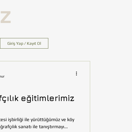
İZ
Giriş Yap / Kayıt Ol
nur
çılık eğitimlerimiz
si işbirliği ile yürüttüğümüz ve köy
rafçılık sanatı ile tanıştırmayı...