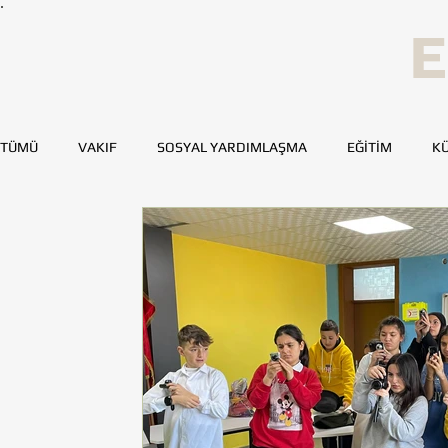
E
TÜMÜ
VAKIF
SOSYAL YARDIMLAŞMA
EĞİTİM
KÜ
SPOR
SAĞLIK
KAYNAK GELİŞTİRME
GENÇ TOH
BURSA
DENİZLİ
DİYARBAKIR
ESKİŞEHİR
MERSİN
TOHUMLUKTAN
TOHUMLUK YAZARLARI