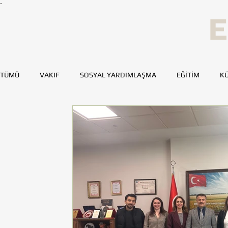
E
TÜMÜ
VAKIF
SOSYAL YARDIMLAŞMA
EĞİTİM
KÜ
SPOR
SAĞLIK
KAYNAK GELİŞTİRME
GENÇ TOH
BURSA
DENİZLİ
DİYARBAKIR
ESKİŞEHİR
MERSİN
TOHUMLUKTAN
TOHUMLUK YAZARLARI