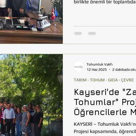
birlikte önemli bir toplantıd
Belediyesi’nde gerçekleştir
korunması ve yaygınlaştırılma
alındı. Toplantı, Bursa Büyük
Daire Başkanı Ayhan Sarsıcı ile gerçekleştirildi. Görüşmede, yerel
tohumların sürdürülebilir ş
Tohumluk Vakfı
12 Haz 2025
2 dakikada ok
TARIM - TOHUM - GIDA - ÇEVRE
Kayseri'de "Z
Tohumlar" Pro
Öğrencilerle Mo
Gerçekleştirild
KAYSERİ – Tohumluk Vakfı’nın yürüttüğü Zamana Atılan Tohumlar
Projesi kapsamında, öğre