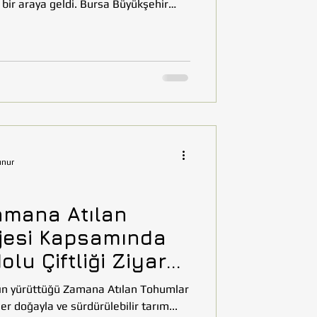
a bir araya geldi. Bursa Büyükşehir
ilen görüşmede, ata tohumlarının
sına yönelik iş birliği olanakları ele
şehir Belediyesi Kırsal Hizmetler
ekilde korunmas
unur
amana Atılan
jesi Kapsamında
lu Çiftliği Ziyareti
i
nciler doğayla ve sürdürülebilir tarım...