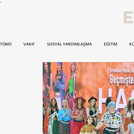
E
TÜMÜ
VAKIF
SOSYAL YARDIMLAŞMA
EĞİTİM
KÜ
SPOR
SAĞLIK
KAYNAK GELİŞTİRME
GENÇ TOH
BURSA
DENİZLİ
DİYARBAKIR
ESKİŞEHİR
MERSİN
TOHUMLUKTAN
TOHUMLUK YAZARLARI