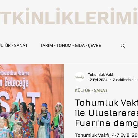
TKİNLİKLERİM
LTÜR - SANAT
TARIM - TOHUM - GIDA - ÇEVRE
UMLUK
İLETİŞİM
TOHUMLUK TV
ANKARA
Tohumluk Vakfı
12 Eyl 2024
2 dakikada oku
KÜLTÜR - SANAT
HATAY
İSTANBUL
İZMİR
KAYSERİ
Tohumluk Vakfı
ile Uluslarara
BİLİM VE TEKNOLOJİ
GEZİ
Fuarı'na damg
Tohumluk Vakfı, 4-7 Eylül 20