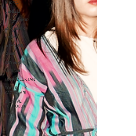
BURSA
DENİZLİ
DİYARBAKIR
ESKİŞEHİR
HATAY
İSTANBUL
İZMİR
KAYSERİ
MERSİN
TOHUMLUKTAN
TOHUMLUK
YAZARLARI
BİLİM VE
TEKNOLOJİ
GEZİ