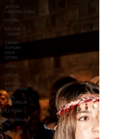
SOSYAL
YARDIMLAŞMA
EĞİTİM
KÜLTÜR
- SANAT
TARIM -
TOHUM -
GIDA -
ÇEVRE
SPOR
SAĞLIK
KAYNAK
GELİŞTİRME
GENÇ
TOHUMLUK
İLETİŞİM
TOHUMLUK
TV
ANKARA