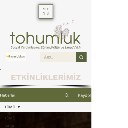
ME
NU
ETKİNLİKLERİMİZ
Kaydol
Haberler
TÜMÜ
TÜMÜ
VAKIF