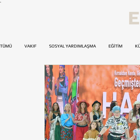
E
TÜMÜ
VAKIF
SOSYAL YARDIMLAŞMA
EĞİTİM
KÜ
SPOR
SAĞLIK
KAYNAK GELİŞTİRME
GENÇ TOH
BURSA
DENİZLİ
DİYARBAKIR
ESKİŞEHİR
MERSİN
TOHUMLUKTAN
TOHUMLUK YAZARLARI