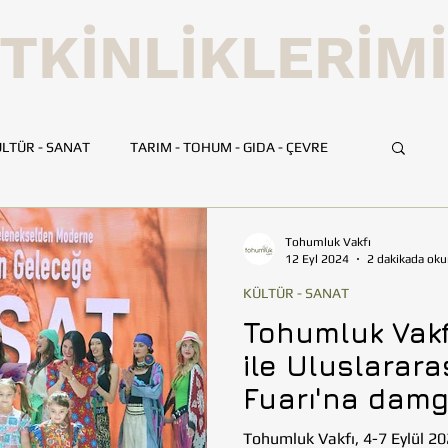
TKİNLİKLERİM
LTÜR - SANAT
TARIM - TOHUM - GIDA - ÇEVRE
UMLUK
İLETİŞİM
TOHUMLUK TV
ANKARA
Tohumluk Vakfı
12 Eyl 2024
2 dakikada oku
KÜLTÜR - SANAT
HATAY
İSTANBUL
İZMİR
KAYSERİ
Tohumluk Vakfı
ile Uluslarara
BİLİM VE TEKNOLOJİ
GEZİ
Fuarı'na damg
Tohumluk Vakfı, 4-7 Eylül 20