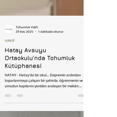
Tohumluk Vakfı
29 Kas 2025
1 dakikada okunur
VAKIF
Hatay Avsuyu
Ortaokulu’nda Tohumluk
Kütüphanesi
HATAY - Hatay’da bir okul… Depremin ardından
toparlanmaya çalışan bir şehirde, öğrenmenin ve
umudun kapılarını yeniden aralayan bir mekân:
Avsuyu Ortaokulu Kütüphanesi . Tohumluk Vakfı
Sosyal Yardımlaşma Komitesi’nin öncülüğünde,