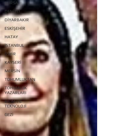
BURSA
DENİZLİ
DİYARBAKIR
ESKİŞEHİR
HATAY
İSTANBUL
İZMİR
KAYSERİ
MERSİN
TOHUMLUKTAN
TOHUMLUK
YAZARLARI
BİLİM VE
TEKNOLOJİ
GEZİ