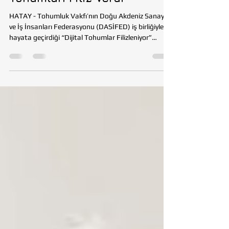
Hatay’da Dijital Dönüşümün
Tohumları Filiz Verdi
HATAY - Tohumluk Vakfı’nın Doğu Akdeniz Sanayici
ve İş İnsanları Federasyonu (DASİFED) iş birliğiyle
hayata geçirdiği “Dijital Tohumlar Filizleniyor”
Projesi, Hatay’da başarıyla tamamlandı. Deprem
sonrası yeniden ayağa kalkma sürecinde kadınları,
gençleri ve yerel girişimcileri dijital dünyanın
olanaklarıyla buluşturmayı hedefleyen proje; eğitim,
mentorluk ve uygulamalı çalışmalarla bölgedeki
üretim gücüne yeni bir soluk kazandırdı. Mustafa
Kemal Üniversitesi ev sahipliğind