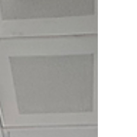
Nisan 2025’te başlatılan bu kütüphane yolculuğu,
dayanışmanın ve gönüllülüğün güzel bir örneği
olarak büyümeye devam ediyor. Duvarlar boyandı,
yeni masa ve sandalyeler temin edildi. Raflar
yerleştirildi, kitaplarımız tek tek dizildi. Öğrenciler
için