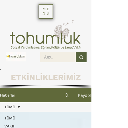
ME
NU
ETKİNLİKLERİMİZ
Kaydol
Haberler
TÜMÜ
TÜMÜ
VAKIF