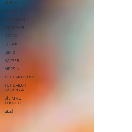
BURSA
DENİZLİ
DİYARBAKIR
ESKİŞEHİR
HATAY
İSTANBUL
İZMİR
KAYSERİ
MERSİN
TOHUMLUKTAN
TOHUMLUK
YAZARLARI
BİLİM VE
TEKNOLOJİ
GEZİ