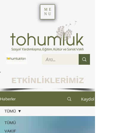
ME
NU
ETKİNLİKLERİMİZ
Kaydol
Haberler
TÜMÜ
TÜMÜ
VAKIF