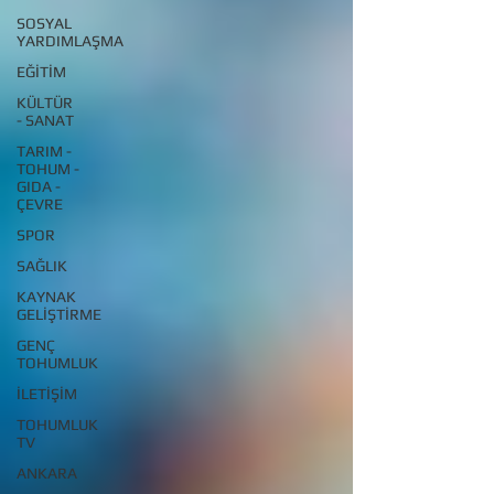
SOSYAL
YARDIMLAŞMA
EĞİTİM
KÜLTÜR
- SANAT
TARIM -
TOHUM -
GIDA -
ÇEVRE
SPOR
SAĞLIK
KAYNAK
GELİŞTİRME
GENÇ
TOHUMLUK
İLETİŞİM
TOHUMLUK
TV
ANKARA