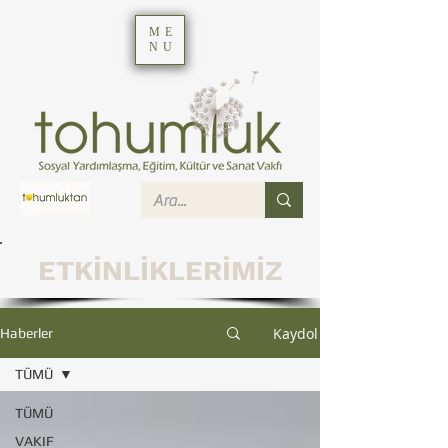
ME
NU
ETKİNLİKLERİMİZ
Kaydol
Haberler
TÜMÜ
TÜMÜ
VAKIF