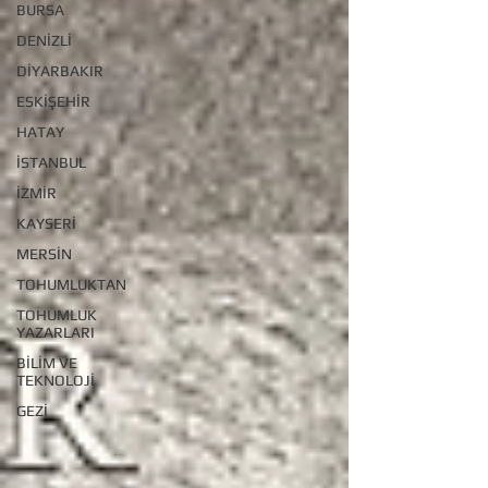
BURSA
DENİZLİ
DİYARBAKIR
ESKİŞEHİR
HATAY
İSTANBUL
İZMİR
KAYSERİ
MERSİN
TOHUMLUKTAN
TOHUMLUK
YAZARLARI
BİLİM VE
TEKNOLOJİ
GEZİ