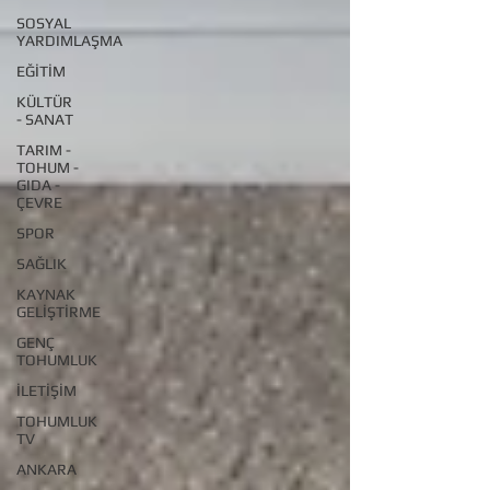
SOSYAL
YARDIMLAŞMA
EĞİTİM
KÜLTÜR
- SANAT
TARIM -
TOHUM -
GIDA -
ÇEVRE
SPOR
SAĞLIK
KAYNAK
GELİŞTİRME
GENÇ
TOHUMLUK
İLETİŞİM
TOHUMLUK
TV
ANKARA