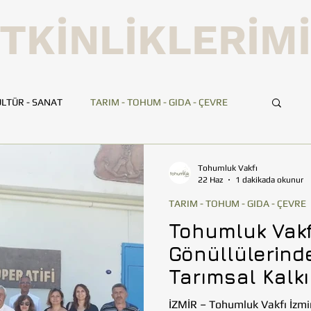
TKİNLİKLERİM
LTÜR - SANAT
TARIM - TOHUM - GIDA - ÇEVRE
UMLUK
İLETİŞİM
TOHUMLUK TV
ANKARA
Tohumluk Vakfı
22 Haz
1 dakikada okunur
TARIM - TOHUM - GIDA - ÇEVRE
HATAY
İSTANBUL
İZMİR
KAYSERİ
Tohumluk Vakf
Gönüllülerin
BİLİM VE TEKNOLOJİ
GEZİ
Tarımsal Kalk
Ziyaret
İZMİR – Tohumluk Vakfı İzmir