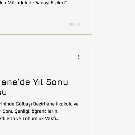
lıkla Mücadelede Sanayi Elçileri”
na ve proje kapsamında hayata
yü’nün açılışına katılım sağladık.
an bu anlamlı proje, bağımlılıkla
güçlendirilmesi ve sürdürülebilir
ılması açısından önemli bir örn
hane’de Yıl Sonu
su
ihinde Gölbaşı Bezirhane İlkokulu ve
 Sonu Şenliği, öğrencilerin,
humluk Vakfı
enciler, yıl boyunca emek vererek