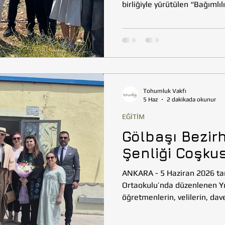
birliğiyle yürütülen “Bağımlı
projesinin kapanış programı
geçirilen Kemalpaşa Tarım Kö
Toplumsal faydayı odağına al
mücadele, üretim kültürünün 
tarım bilincinin yaygınlaştır
Tohumluk Vakfı
5 Haz
2 dakikada okunur
EĞİTİM
Gölbaşı Bezir
Şenliği Coşku
ANKARA - 5 Haziran 2026 tar
Ortaokulu’nda düzenlenen Yıl
öğretmenlerin, velilerin, davetlilerin ve To
yetkililerinin katılımıyla büyük bir coşku içinde gerçekleştirildi.
Şenlik programı boyunca öğr