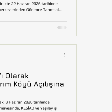
irlikte 22 Haziran 2026 tarihinde
 merkezlerinden Gödence Tarımsal
et etti. 1972 yılından bu yana üreticiyi
nışmacı yapısı ve sürdürülebilir
erilen kooperatifte gerçekleştirilen
delinin kırsal kalkınmaya sağladığı
ooperatif
ı Olarak
ım Köyü Açılışına
ak, 8 Haziran 2026 tarihinde
ayesinde, KESİAD ve Yeşilay iş