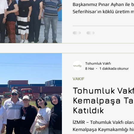
Başkanımız Pınar Ayhan ile b
Seferihisar’ın köklü üretim
Kalkınma Kooperatifi’ni ziyar
destekleyen çalışmaları, daya
üretim anlayışıyla örnek göst
ziyarette, kooperatifçilik mo
katkılar yerinde incelendi. K
Tohumluk Vakfı
8 Haz
1 dakikada okunur
VAKIF
Tohumluk Vakf
Kemalpaşa Tar
Katıldık
İZMİR – Tohumluk Vakfı olar
Kemalpaşa Kaymakamlığı him