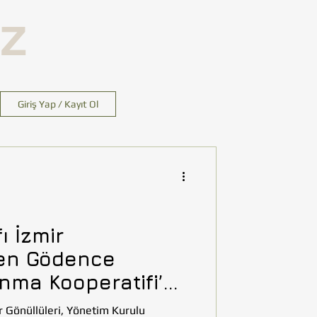
İZ
Giriş Yap / Kayıt Ol
ı İzmir
den Gödence
ınma Kooperatifi’ne
 Gönüllüleri, Yönetim Kurulu