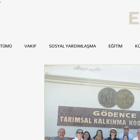
E
TÜMÜ
VAKIF
SOSYAL YARDIMLAŞMA
EĞİTİM
KÜ
SPOR
SAĞLIK
KAYNAK GELİŞTİRME
GENÇ TOH
BURSA
DENİZLİ
DİYARBAKIR
ESKİŞEHİR
MERSİN
TOHUMLUKTAN
TOHUMLUK YAZARLARI