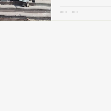
hazırlandıkları gösterileri s
kapsamında sergilenen “Hoş 
izleyicilerden büyük alkış al