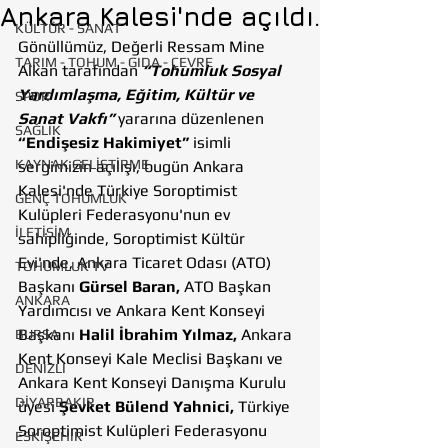
Ankara Kalesi'nde açıldı.
KÜLTÜR - SANAT
Gönüllümüz, Değerli Ressam Mine 
TARIM - TOHUM - GIDA - ÇEVRE
Alkan tarafından 
“Tohumluk Sosyal 
Yardımlaşma, Eğitim, Kültür ve 
SPOR
Sanat Vakfı” 
yararına düzenlenen 
SAĞLIK
“Endişesiz Hakimiyet” 
isimli 
KAYNAK GELİŞTİRME
sergimizin açılışı, bugün Ankara 
Kalesi'nde Türkiye Soroptimist 
GENÇ TOHUMLUK
Kulüpleri Federasyonu'nun ev 
İLETİŞİM
sahipliğinde, Soroptimist Kültür 
Evi'nde, Ankara Ticaret Odası (ATO) 
TOHUMLUK TV
Başkanı 
Gürsel Baran,
 ATO Başkan 
ANKARA
Yardımcısı ve Ankara Kent Konseyi 
Başkanı 
Halil İbrahim Yılmaz,
 Ankara 
BURSA
Kent Konseyi Kale Meclisi Başkanı ve 
DENİZLİ
Ankara Kent Konseyi Danışma Kurulu 
DİYARBAKIR
üyesi 
Şevket Bülend Yahnici,
 Türkiye 
Soroptimist Kulüpleri Federasyonu 
ESKİŞEHİR