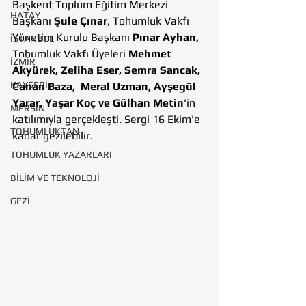
Başkent Toplum Eğitim Merkezi 
HATAY
Başkanı 
Şule Çınar
, Tohumluk Vakfı 
Yönetim Kurulu Başkanı 
Pınar Ayhan,
İSTANBUL
Tohumluk Vakfı Üyeleri 
Mehmet 
İZMİR
Akyürek, Zeliha Eser, Semra Sancak, 
KAYSERİ
Canan Baza,  Meral Uzman, Ayşegül 
Yarar, Yaşar Koç ve Gülhan Metin
'in 
MERSİN
katılımıyla gerçekleşti. Sergi 16 Ekim'e 
TOHUMLUKTAN
kadar gezilebilir.
TOHUMLUK YAZARLARI
BİLİM VE TEKNOLOJİ
GEZİ