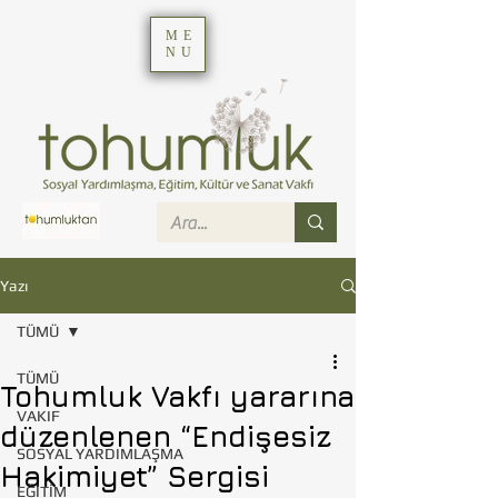
ME
NU
Yazı
TÜMÜ
TÜMÜ
Tohumluk Vakfı yararına
VAKIF
düzenlenen “Endişesiz
SOSYAL YARDIMLAŞMA
Hakimiyet” Sergisi
EĞİTİM