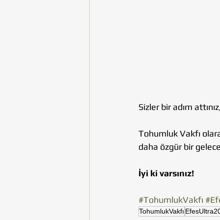
Sizler bir adım attın
Tohumluk Vakfı olarak
daha özgür bir gelec
İyi ki varsınız!
#TohumlukVakfı
#Ef
TohumlukVakfı
EfesUltra2