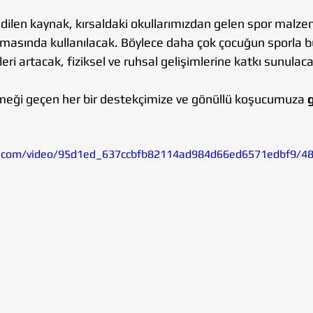
len kaynak, kırsaldaki okullarımızdan gelen spor malze
lanmasında kullanılacak. Böylece daha çok çocuğun sporla 
ri artacak, fiziksel ve ruhsal gelişimlerine katkı sunulaca
meği geçen her bir destekçimize ve gönüllü koşucumuza 
tic.com/video/95d1ed_637ccbfb82114ad984d66ed6571edbf9/4