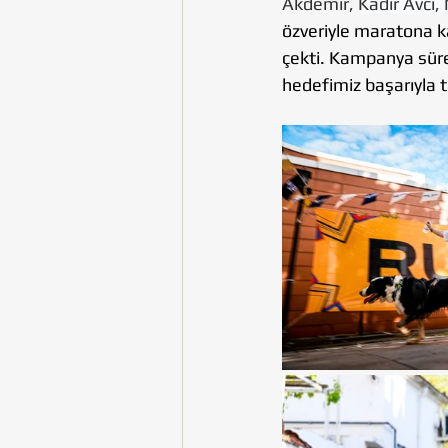
Akdemir, 
Kadir Avcı, 
özveriyle maratona ka
çekti. Kampanya süre
hedefimiz başarıyla 