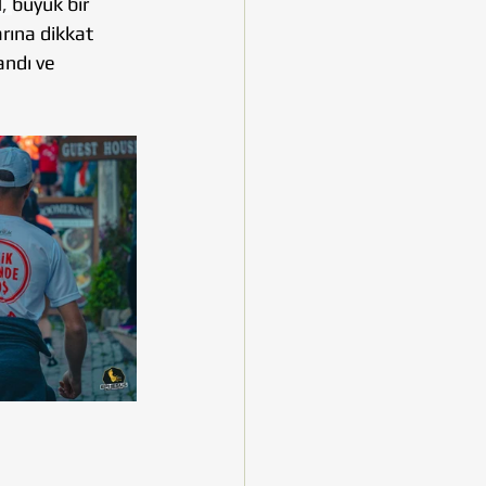
,
büyük bir 
rına dikkat 
andı ve 