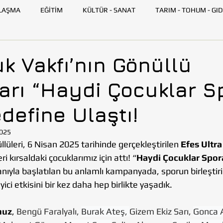
LAŞMA
EĞİTİM
KÜLTÜR - SANAT
TARIM - TOHUM - GID
GENÇ TOHUMLUK
İLETİŞİM
TOHUMLUK TV
ANK
k Vakfı’nın Gönüllü
arı “Haydi Çocuklar S
SKİŞEHİR
HATAY
İSTANBUL
İZMİR
KAYSERİ
define Ulaştı!
AZARLARI
BİLİM VE TEKNOLOJİ
GEZİ
2025
üleri, 6 Nisan 2025 tarihinde gerçekleştirilen 
Efes Ultra
eri kırsaldaki çocuklarımız için attı! “
Haydi Çocuklar Spora
anıyla başlatılan bu anlamlı kampanyada, sporun birleştiri
ci etkisini bir kez daha hep birlikte yaşadık.
muz
, 
Bengü Faralyalı, 
Burak Ateş, 
Gizem Ekiz Sarı, 
Gonca A