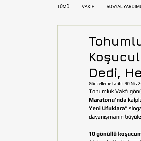
TÜMÜ
VAKIF
SOSYAL YARDIM
SAĞLIK
KAYNAK GELİŞTİRME
Tohumlu
Koşucul
DENİZLİ
DİYARBAKIR
E
Dedi, He
TOHUMLUKTAN
TOHUMLUK Y
Güncelleme tarihi:
30 Nis 
Tohumluk Vakfı gönüll
Maratonu’nda
 kalpl
Yeni Ufuklara
” slog
dayanışmanın büyüleyi
10 gönüllü koşucu