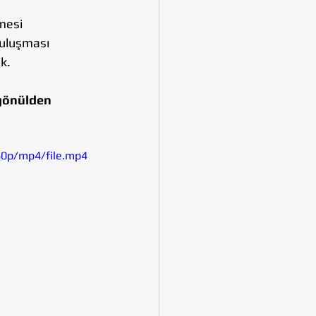
mesi 
buluşması 
k.
gönülden 
80p/mp4/file.mp4