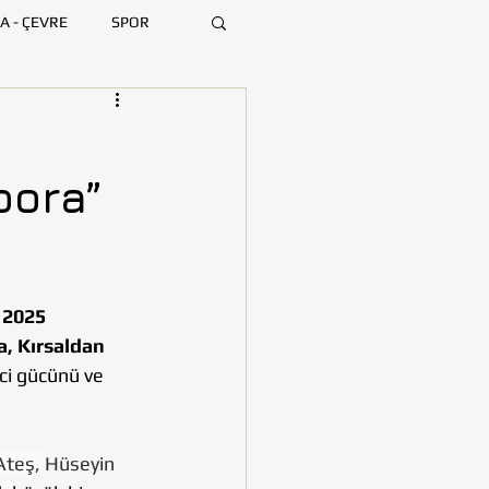
A - ÇEVRE
SPOR
ARA
BURSA
pora”
MERSİN
 2025 
, Kırsaldan 
ci gücünü ve 
teş, 
Hüseyin 