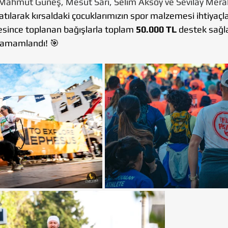
Mahmut Güneş, 
Mesut Sarı, 
Selim Aksoy ve 
Sevilay Meral
tılarak kırsaldaki çocuklarımızın spor malzemesi ihtiyaçla
since toplanan bağışlarla toplam 
50.000 TL
 destek sağl
tamamlandı! 🎯