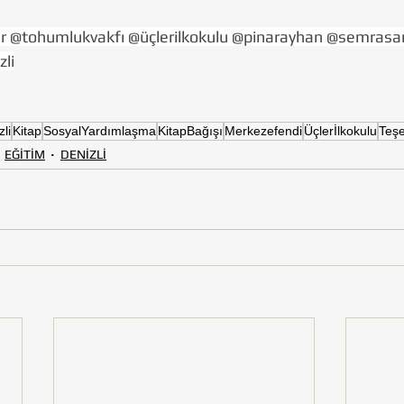
r @tohumlukvakfı @üçlerilkokulu @pinarayhan @semrasan
zli
li
Kitap
SosyalYardımlaşma
KitapBağışı
Merkezefendi
Üçlerİlkokulu
Teş
EĞİTİM
DENİZLİ