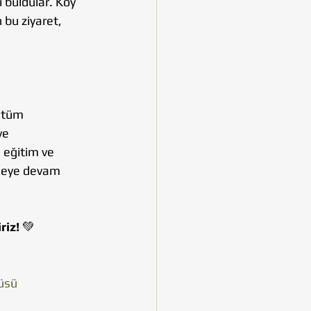
 buldular. Köy 
bu ziyaret, 
 tüm 
ve 
 eğitim ve 
tmeye devam 
riz!
 💚
üsü