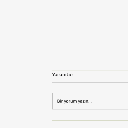
Yorumlar
Bir yorum yazın...
Tohumluk Vakfı’nın Çocuk
Kitabı “Uzay Efeler