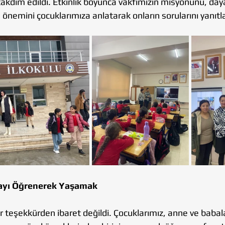
takdim edildi. Etkinlik boyunca vakfımızın misyonunu, da
nemini çocuklarımıza anlatarak onların sorularını yanıtl
ayı Öğrenerek Yaşamak
r teşekkürden ibaret değildi. Çocuklarımız, anne ve babalar