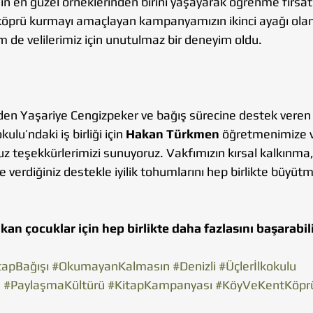
 en güzel örneklerinden birini yaşayarak öğrenme fırsatı
 köprü kurmayı amaçlayan kampanyamızın ikinci ayağı olan 
 de velilerimiz için unutulmaz bir deneyim oldu.
den Yaşariye Cengizpeker ve bağış sürecine destek veren
kulu’ndaki iş birliği için 
Hakan Türkmen
 öğretmenimize 
z teşekkürlerimizi sunuyoruz. Vakfımızın kırsal kalkınma,
 verdiğiniz destekle iyilik tohumlarını hep birlikte büyü
n çocuklar için hep birlikte daha fazlasını başarabili
tapBağışı
#OkumayanKalmasın
#Denizli
#Üçlerİlkokulu
a
#PaylaşmaKültürü
#KitapKampanyası
#KöyVeKentKöpr