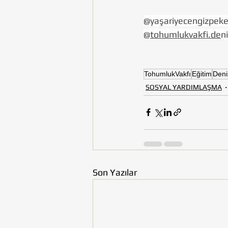
@yaşariyecengizpeke
@
tohumlukvakfi.de
ni
TohumlukVakfı
Eğitim
Deniz
SOSYAL YARDIMLAŞMA
Son Yazılar