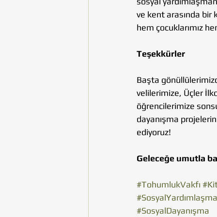
sosyal yardımlaşmanın
ve kent arasında bir
hem çocuklarımız hem
Teşekkürler
Başta gönüllülerimiz
velilerimize, Üçler İlko
öğrencilerimize sonsu
dayanışma projelerine
ediyoruz!
Geleceğe umutla baka
#TohumlukVakfı
#Ki
#SosyalYardımlaşm
#SosyalDayanışma