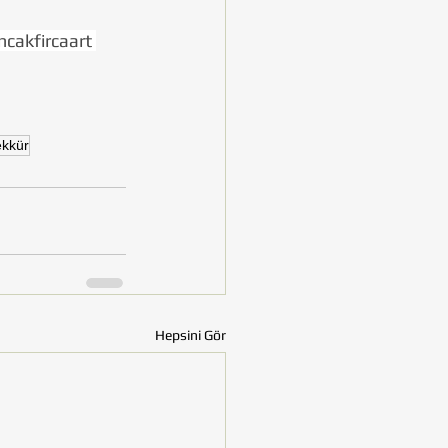
cakfircaart 
ekkür
Hepsini Gör