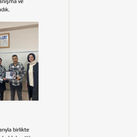
yanışma ve 
adık.
ıyla birlikte 