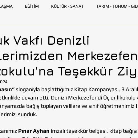
LAŞMA
EĞİTİM
KÜLTÜR - SANAT
TARIM - TOHUM - GID
GENÇ TOHUMLUK
İLETİŞİM
TOHUMLUK TV
ANK
k Vakfı Denizli
lerimizden Merkezefen
SKİŞEHİR
HATAY
İSTANBUL
İZMİR
KAYSERİ
kokulu’na Teşekkür Ziy
AZARLARI
BİLİM VE TEKNOLOJİ
GEZİ
2024
asın”
 sloganıyla başlattığımız Kitap Kampanyası, 3 Aralı
etkinlikle devam etti. Denizli Merkezefendi Üçler İlkokulu 4
nyamızda bağış toplayan velilere ve sınıf öğretmenimiz 
lerimizi sunduk.
anımız 
Pınar Ayhan
 imzalı teşekkür belgesi, kitap bağış