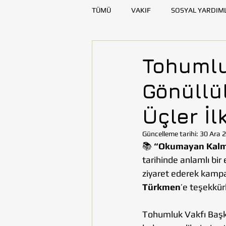
TÜMÜ
VAKIF
SOSYAL YARDIM
SAĞLIK
KAYNAK GELİŞTİRME
Tohumlu
Gönüllü
DENİZLİ
DİYARBAKIR
E
Üçler İl
TOHUMLUKTAN
TOHUMLUK Y
Güncelleme tarihi:
30 Ara 
📚 
“Okumayan Kalm
tarihinde anlamlı bir 
ziyaret ederek kampa
Türkmen
’e teşekkür
Tohumluk Vakfı Başk