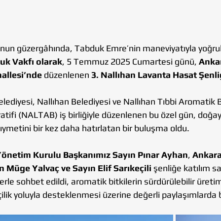
’nun güzergâhında, Tabduk Emre’nin maneviyatıyla yoğru
k Vakfı olarak
, 5 Temmuz 2025 Cumartesi günü, 
Ankar
allesi’nde
 düzenlenen 
3. Nallıhan Lavanta Hasat Şenli
ediyesi, Nallıhan Belediyesi ve Nallıhan Tıbbi Aromatik B
ifi (NALTAB) iş birliğiyle düzenlenen bu özel gün, doğayla
ymetini bir kez daha hatırlatan bir buluşma oldu.
Yönetim Kurulu Başkanımız Sayın Pınar Ayhan
, 
Ankara
 Müge Yalvaç ve Sayın Elif Sarıkeçili
 şenliğe katılım sa
erle sohbet edildi, aromatik bitkilerin sürdürülebilir üretim
ilik yoluyla desteklenmesi üzerine değerli paylaşımlarda 