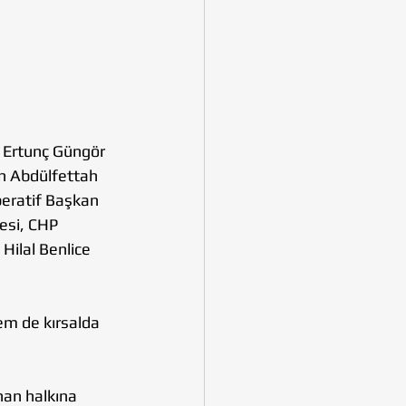
. Ertunç Güngör 
n Abdülfettah 
eratif Başkan 
esi, CHP 
Hilal Benlice 
hem de kırsalda 
han halkına 