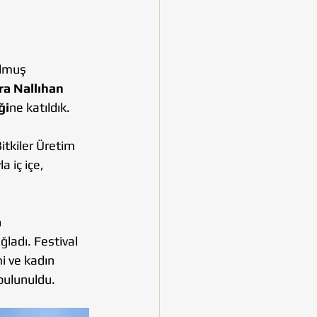
lmuş 
a Nallıhan 
ği
ne katıldık.
itkiler Üretim 
 iç içe, 
 
ğladı. Festival 
i ve kadın 
bulunuldu.