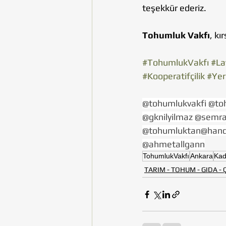
teşekkür ederiz.
Tohumluk Vakfı
, k
#TohumlukVakfı
#La
#Kooperatifçilik
#Yer
@tohumlukvakfi @to
@gknilyilmaz @semra
@tohumluktan@handa
@ahmetallgann
TohumlukVakfı
Ankara
Kad
TARIM - TOHUM - GIDA -