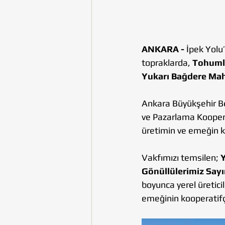
ANKARA - 
İpek Yolu
topraklarda, 
Tohumlu
Yukarı Bağdere Mah
Ankara Büyükşehir Bel
ve Pazarlama Kooperat
üretimin ve emeğin kı
Vakfımızı temsilen; 
Gönüllülerimiz Sayın
boyunca yerel üreticil
emeğinin kooperatifç