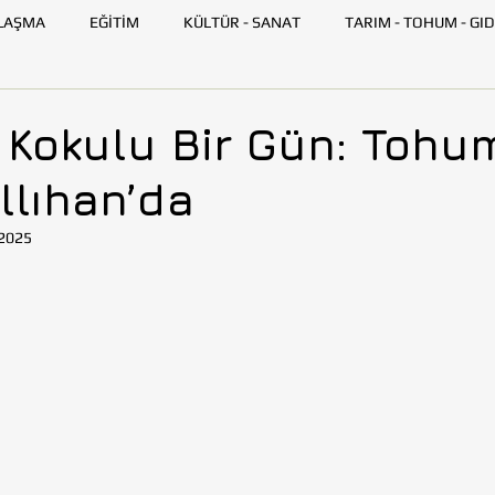
LAŞMA
EĞİTİM
KÜLTÜR - SANAT
TARIM - TOHUM - GID
GENÇ TOHUMLUK
İLETİŞİM
TOHUMLUK TV
ANK
 Kokulu Bir Gün: Tohu
llıhan’da
SKİŞEHİR
HATAY
İSTANBUL
İZMİR
KAYSERİ
2025
AZARLARI
BİLİM VE TEKNOLOJİ
GEZİ