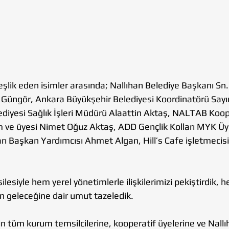
şlik eden isimler arasında; Nallıhan Belediye Başkanı Sn
k Güngör, Ankara Büyükşehir Belediyesi Koordinatörü Sayı
ediyesi Sağlık İşleri Müdürü Alaattin Aktaş, NALTAB Koop
im ve üyesi Nimet Oğuz Aktaş, ADD Gençlik Kolları MYK Üy
arı Başkan Yardımcısı Ahmet Algan, Hill’s Cafe işletmecisi 
lesiyle hem yerel yönetimlerle ilişkilerimizi pekiştirdik, 
n geleceğine dair umut tazeledik. 
için tüm kurum temsilcilerine, kooperatif üyelerine ve Nallı