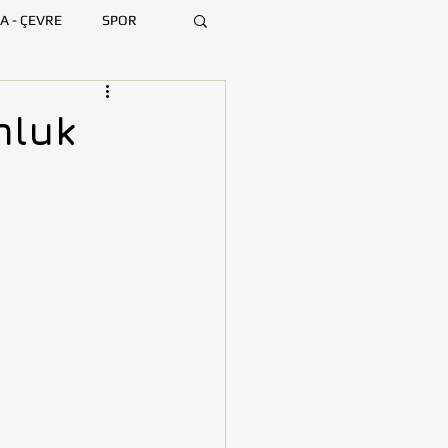
A - ÇEVRE
SPOR
ARA
BURSA
mluk
MERSİN