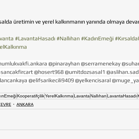
ırsalda üretimin ve yerel kalkınmanın yanında olmaya dev
vanta
#LavantaHasadı
#Nallıhan
#KadınEmeği
#Kırsalda
elKalkınma
humlukvakfi.ankara @pinarayhan @serramenekay @suha
sancakfircart @hosert968 @umitdozsasal1 @aslihan.sadi
ncankaya @elifsarikecili9409 @yelkencisaral @muge_ya
ınEmeği
Kooperatifçilik
YerelKalkınma
Lavanta
Nallıhan
LavantaHasadı
 ÇEVRE
ANKARA