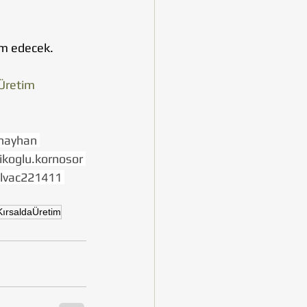
am edecek.
Üretim
nayhan 
koglu.kornosor 
lvac221411 
KırsaldaÜretim