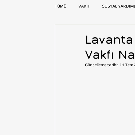
TÜMÜ
VAKIF
SOSYAL YARDIM
SAĞLIK
KAYNAK GELİŞTİRME
Lavanta
Vakfı Na
DENİZLİ
DİYARBAKIR
E
Güncelleme tarihi:
11 Tem 
TOHUMLUKTAN
TOHUMLUK Y