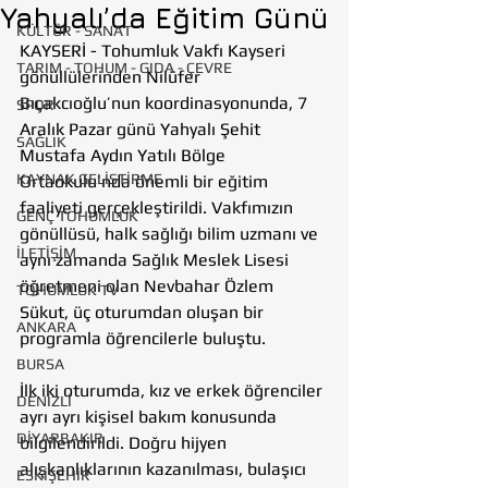
Yahyalı’da Eğitim Günü
KÜLTÜR - SANAT
KAYSERİ - Tohumluk Vakfı Kayseri 
TARIM - TOHUM - GIDA - ÇEVRE
gönüllülerinden Nilüfer 
Bıçakcıoğlu’nun koordinasyonunda, 7 
SPOR
Aralık Pazar günü Yahyalı Şehit 
SAĞLIK
Mustafa Aydın Yatılı Bölge 
KAYNAK GELİŞTİRME
Ortaokulu’nda önemli bir eğitim 
faaliyeti gerçekleştirildi. Vakfımızın 
GENÇ TOHUMLUK
gönüllüsü, halk sağlığı bilim uzmanı ve 
İLETİŞİM
aynı zamanda Sağlık Meslek Lisesi 
öğretmeni olan Nevbahar Özlem 
TOHUMLUK TV
Sükut, üç oturumdan oluşan bir 
ANKARA
programla öğrencilerle buluştu.
BURSA
İlk iki oturumda, kız ve erkek öğrenciler 
DENİZLİ
ayrı ayrı kişisel bakım konusunda 
DİYARBAKIR
bilgilendirildi. Doğru hijyen 
alışkanlıklarının kazanılması, bulaşıcı 
ESKİŞEHİR