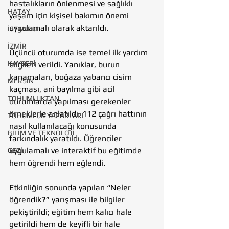
hastalıkların önlenmesi ve sağlıklı 
HATAY
yaşam için kişisel bakımın önemi 
uygulamalı olarak aktarıldı.
İSTANBUL
İZMİR
Üçüncü oturumda ise temel ilk yardım 
KAYSERİ
bilgileri verildi. Yanıklar, burun 
kanamaları, boğaza yabancı cisim 
MERSİN
kaçması, ani bayılma gibi acil 
TOHUMLUKTAN
durumlarda yapılması gerekenler 
örneklerle anlatıldı. 112 çağrı hattının 
TOHUMLUK YAZARLARI
nasıl kullanılacağı konusunda 
BİLİM VE TEKNOLOJİ
farkındalık yaratıldı. Öğrenciler 
uygulamalı ve interaktif bu eğitimde 
GEZİ
hem öğrendi hem eğlendi.
Etkinliğin sonunda yapılan “Neler 
öğrendik?” yarışması ile bilgiler 
pekiştirildi; eğitim hem kalıcı hale 
getirildi hem de keyifli bir hale 