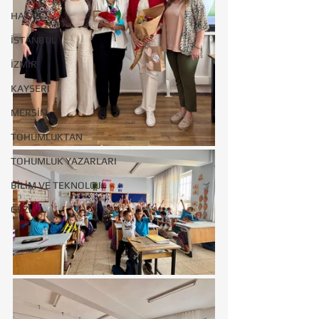
HATAY
İSTANBUL
İZMİR
KAYSERİ
MERSİN
TOHUMLUKTAN
TOHUMLUK YAZARLARI
BİLİM VE TEKNOLOJİ
GEZİ