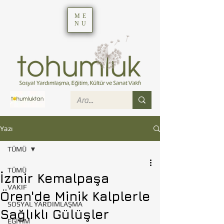
ME
NU
Yazı
TÜMÜ
TÜMÜ
İzmir Kemalpaşa
VAKIF
Ören'de Minik Kalplerle
SOSYAL YARDIMLAŞMA
Sağlıklı Gülüşler
EĞİTİM