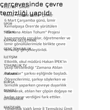
çerçevesinde çevre
KÜLTÜR - SANAT
temizliği yapıldı.
TARIM - TOHUM - GIDA - ÇEVRE
6 Mart Çarşamba günü, İzmir 
SPOR
Kemalpaşa Ören'de yürütülen 
"Zamana Atılan Tohum" Projesi 
SAĞLIK
kapsamında çocuklar, öğretmenler ve 
KAYNAK GELİŞTİRME
İzmir gönüllülerimizle birlikte çevre 
GENÇ TOHUMLUK
temizliği gerçekleştirildi. 
İLETİŞİM
Etkinlik, okul müdürü Hakan İPEK'in 
TOHUMLUK TV
yazıp bestelediği "Zamana Atılan 
Tohumlar" şarkısı eşliğinde başladı. 
ANKARA
Öğrencilerimiz, şarkıyı söylerken ve 
BURSA
temizlik yaparken çevreye duyarlılık 
DENİZLİ
kazanarak, atılan her çöpün doğaya ne 
kadar zarar verdiğini fark ettiler. 
DİYARBAKIR
ESKİŞEHİR
Tohumluk Vakfı İzmir İl Temsilcisi Ümit 