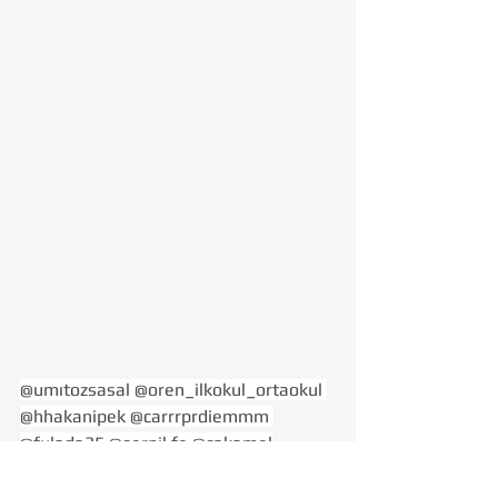
@umıtozsasal @oren_ilkokul_ortaokul 
@hhakanipek @carrrprdiemmm 
@fulada35 @serpil.fe @cakamel
Tohumluk Vakfı
İzmir
Çevre
Ören Köyü