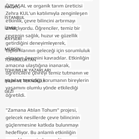
ÖZŞAŞAL ve organik tarım üreticisi 
HATAY
Zehra KUL'un katılımıyla zenginleşen 
İSTANBUL
etkinlik, çevre bilincini artırmayı 
amaçlıyordu. Öğrenciler, temiz bir 
İZMİR
çevrenin sağlık, huzur ve güzellik 
KAYSERİ
getirdiğini deneyimleyerek, 
MERSİN
toplumlarının geleceği için sorumluluk 
almanın önemini kavradılar. Etkinliğin 
TOHUMLUKTAN
amacına ulaştığına inanarak, 
TOHUMLUK YAZARLARI
öğrencilere çevreyi temiz tutmanın ve 
yapılan temizliği korumanın bireylerin 
BİLİM VE TEKNOLOJİ
yaşamını olumlu yönde etkilediği 
GEZİ
öğretildi. 
"Zamana Atılan Tohum" projesi, 
gelecek nesillerde çevre bilincinin 
güçlenmesine katkıda bulunmayı 
hedefliyor. Bu anlamlı etkinliğin 