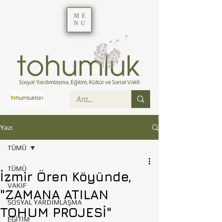
ME
NU
Yazı
TÜMÜ
TÜMÜ
İzmir Ören Köyünde,
VAKIF
"ZAMANA ATILAN
SOSYAL YARDIMLAŞMA
TOHUM PROJESİ"
EĞİTİM