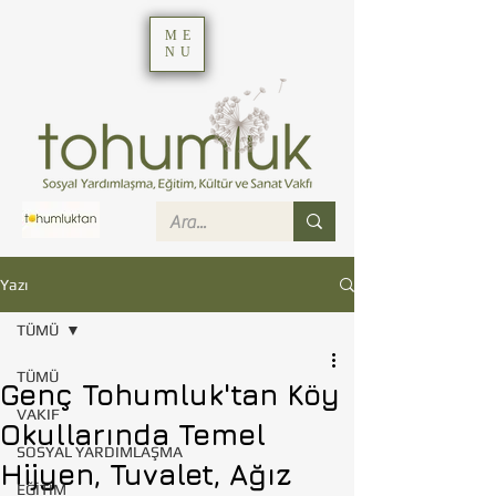
ME
NU
Yazı
TÜMÜ
TÜMÜ
Genç Tohumluk'tan Köy
VAKIF
Okullarında Temel
SOSYAL YARDIMLAŞMA
Hijyen, Tuvalet, Ağız
EĞİTİM