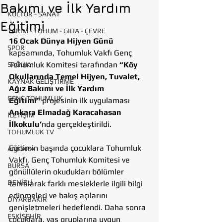
Bakımı ve İlk Yardım
KÜLTÜR - SANAT
Eğitimi
TARIM - TOHUM - GIDA - ÇEVRE
16 Ocak Dünya Hijyen Günü
SPOR
kapsamında, Tohumluk Vakfı Genç 
Tohumluk Komitesi tarafından 
“Köy 
SAĞLIK
Okullarında Temel Hijyen, Tuvalet, 
KAYNAK GELİŞTİRME
Ağız Bakımı ve İlk Yardım 
GENÇ TOHUMLUK
Eğitimi”
 projesinin ilk uygulaması 
Ankara Elmadağ Karacahasan 
İLETİŞİM
İlkokulu’
nda gerçekleştirildi.
TOHUMLUK TV
Eğitimin başında çocuklara Tohumluk 
ANKARA
Vakfı, Genç Tohumluk Komitesi ve 
BURSA
gönüllülerin okudukları bölümler 
DENİZLİ
tanıtılarak farklı mesleklerle ilgili bilgi 
edinmeleri ve bakış açılarını 
DİYARBAKIR
genişletmeleri hedeflendi. Daha sonra 
ESKİŞEHİR
çocuklara, yaş gruplarına uygun 