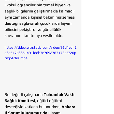
ilkokul öğrencilerinin temel hijyen ve 
sağlık bilgilerini geliştirmekle kalmadı; 
aynı zamanda kişisel bakım malzemesi 
desteği sağlayarak çocuklarda hijyen 
bilincini pekiştirdi ve gönüllülük 
kavramını tanıtmaya vesile oldu.
https://video.wixstatic.com/video/95d1ed_2
a6e517b6651491f88b3e76927d3173b/720p
/mp4/file.mp4
Bu değerli çalışmada 
Tohumluk Vakfı 
Sağlık Komitesi
, eğitici eğitimi 
desteğiyle katkıda bulunurken; 
Ankara 
İl Sorumluluğumuz da 
ulaşım 