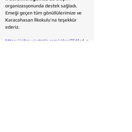
organizasyonunda destek sağladı. 
Emeği geçen tüm gönüllülerimize ve 
Karacahasan İlkokulu’na teşekkür 
ederiz.
https://video.wixstatic.com/video/95d1ed_a
2371ce66d0d447f945c3dbda5de9f77/720p/
mp4/file.mp4
#DünyaHijyenGünü
#TemelHijyenEğitimi
#TohumlukVakfı
#KöyOkulları
#Gönüllülük
#EğitimHerYerde
TohumlukVakfı
Eğitim
Genç Tohumluk
Gönüllülük
Sağlık
Hijyen
KöyOkulları
EğitimHerYerde