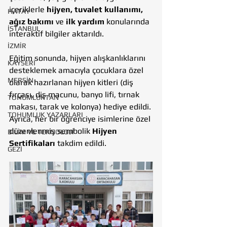
içeriklerle 
hijyen, tuvalet kullanımı, 
HATAY
ağız bakımı
 ve 
ilk yardım
 konularında 
İSTANBUL
interaktif bilgiler aktarıldı.
İZMİR
Eğitim sonunda, hijyen alışkanlıklarını 
KAYSERİ
desteklemek amacıyla çocuklara özel 
MERSİN
olarak hazırlanan hijyen kitleri (diş 
fırçası, diş macunu, banyo lifi, tırnak 
TOHUMLUKTAN
makası, tarak ve kolonya) hediye edildi. 
TOHUMLUK YAZARLARI
Ayrıca, her bir öğrenciye isimlerine özel 
düzenlenmiş sembolik 
Hijyen 
BİLİM VE TEKNOLOJİ
Sertifikaları
 takdim edildi.
GEZİ