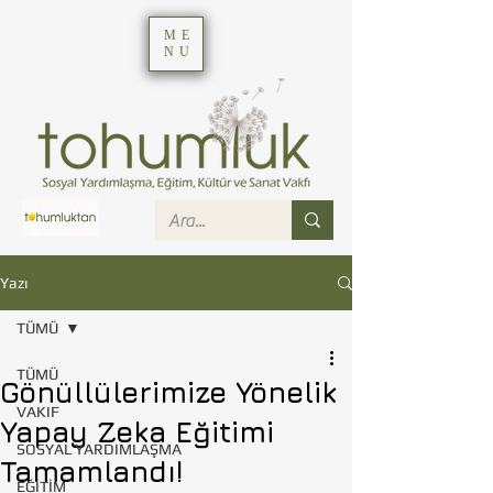
ME
NU
Yazı
TÜMÜ
TÜMÜ
Gönüllülerimize Yönelik
VAKIF
Yapay Zeka Eğitimi
SOSYAL YARDIMLAŞMA
Tamamlandı!
EĞİTİM