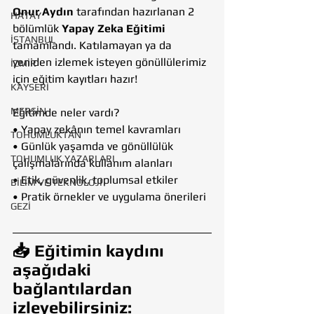
Onur Aydın
 tarafından hazırlanan 2 
HATAY
bölümlük 
Yapay Zeka Eğitimi
İSTANBUL
tamamlandı. Katılamayan ya da 
yeniden izlemek isteyen gönüllülerimiz 
İZMİR
için eğitim kayıtları hazır!
KAYSERİ
MERSİN
Eğitimde neler vardı?
• Yapay zekânın temel kavramları
TOHUMLUKTAN
• Günlük yaşamda ve gönüllülük 
TOHUMLUK YAZARLARI
çalışmalarında kullanım alanları
• Etik, güvenlik, toplumsal etkiler
BİLİM VE TEKNOLOJİ
• Pratik örnekler ve uygulama önerileri
GEZİ
📥 Eğitimin kaydını 
aşağıdaki 
bağlantılardan 
izleyebilirsiniz: