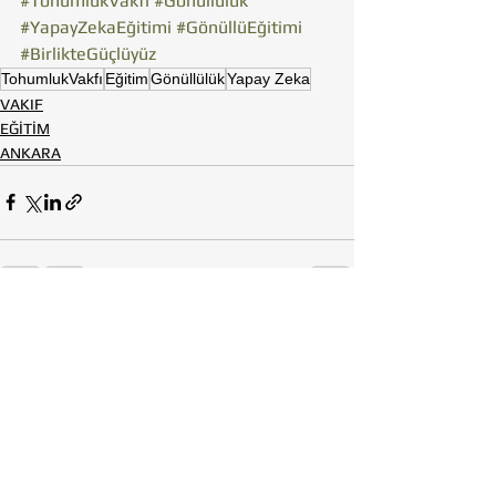
#TohumlukVakfı
#Gönüllülük
#YapayZekaEğitimi
#GönüllüEğitimi
#BirlikteGüçlüyüz
TohumlukVakfı
Eğitim
Gönüllülük
Yapay Zeka
VAKIF
EĞİTİM
ANKARA
Hepsini Gör
Son Yazılar