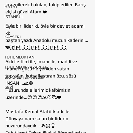
imrenilerek bakılan, takip edilen Barış 
HATAY
elçisi güzel Atam ❤️
İSTANBUL
Öyle bir  lider ki, öyle bir devlet adamı 
İZMİR
ki; 
KAYSERİ
baştan yazdı Anadolu’muzun kaderini...
MERSİN
❤️🇹🇷🇹🇷🇹🇷🇹🇷🇹🇷🇹🇷
TOHUMLUKTAN
Aklı ile fikri ile, imanı ile, maddi ve 
TOHUMLUK YAZARLARI
manevi gücü ile yeniden vatan 
toprağını kutsallaştıran özü, sözü 
BİLİM VE TEKNOLOJİ
İNSAN ...🙏🏻
GEZİ
Huzurunda ellerimiz kalbimizin 
üzerinde...😌😌😍🙏🏻🥰❤️
Mustafa Kemal Atatürk adı ile
Dünyaya nam salan bir liderin 
huzurundaydık....🙏🏻😌
Şehit İzzet Özkan İlkokul öğrencileri ve 