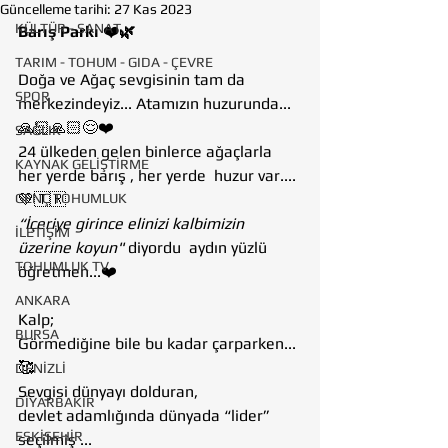
Güncelleme tarihi:
27 Kas 2023
KÜLTÜR - SANAT
Barış Parkı ❤️🌿
TARIM - TOHUM - GIDA - ÇEVRE
Doğa ve Ağaç sevgisinin tam da 
SPOR
merkezindeyiz... Atamızın huzurunda...
🙏🏻🙏🏻😌❤️
SAĞLIK
24 ülkeden gelen binlerce ağaçlarla 
KAYNAK GELİŞTİRME
her yerde barış , her yerde  huzur var.... 
GENÇ TOHUMLUK
💚🇹🇷
“İçeriye girince elinizi kalbimizin 
İLETİŞİM
üzerine koyun" 
diyordu  aydın yüzlü 
TOHUMLUK TV
öğretmen...❤️
ANKARA
Kalp;
BURSA
Görmediğine bile bu kadar çarparken...
🥰
DENİZLİ
Sevgisi dünyayı dolduran, 
DİYARBAKIR
devlet adamlığında dünyada “lider” 
ESKİŞEHİR
seçilmiş ...  