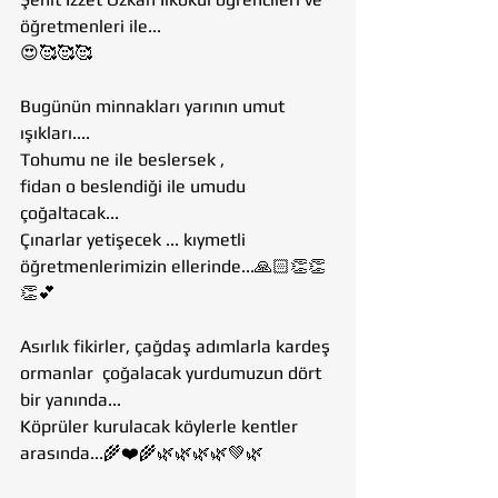
öğretmenleri ile... 
😍🥰🥰🥰
Bugünün minnakları yarının umut 
ışıkları....
Tohumu ne ile beslersek ,
fidan o beslendiği ile umudu 
çoğaltacak...
Çınarlar yetişecek ... kıymetli 
öğretmenlerimizin ellerinde...🙏🏻👏👏
👏💕
Asırlık fikirler, çağdaş adımlarla kardeş 
ormanlar  çoğalacak yurdumuzun dört 
bir yanında... 
Köprüler kurulacak köylerle kentler 
arasında...🌾❤️🌾🌿🌿🌿🌿💚🌿