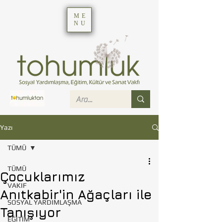
ME
NU
Yazı
TÜMÜ
TÜMÜ
Çocuklarımız
VAKIF
Anıtkabir'in Ağaçları ile
SOSYAL YARDIMLAŞMA
Tanışıyor
EĞİTİM