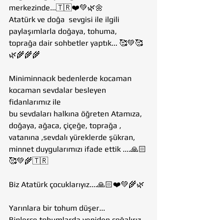
merkezinde...🇹🇷❤️💚🌿🌼
Atatürk ve doğa  sevgisi ile ilgili 
paylaşımlarla doğaya, tohuma, 
toprağa dair sohbetler yaptık... 🥰💚🥰
🌿🌾🌾🌾
Miniminnacık bedenlerde kocaman 
kocaman sevdalar besleyen 
fidanlarımız ile 
bu sevdaları halkına öğreten Atamıza, 
doğaya, ağaca, çiçeğe, toprağa , 
vatanına ,sevdalı yüreklerde şükran, 
minnet duygularımızı ifade ettik ....🙏🏻
🥰💚🌾🇹🇷
Biz Atatürk çocuklarıyız....🙏🏻❤️💚🌾🌿
Yarınlara bir tohum düşer...
Binlerce tohumlarda yeniden çoğalırız 