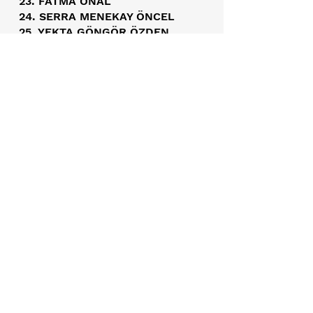
23. FATMA ÖNAL
24. SERRA MENEKAY ÖNCEL
25. YEKTA GÖNGÖR ÖZDEN
26. İBRAHİM ÖZIŞIK
27. ÜMİT ÖZŞAŞAL
28. NERMİN BARAN PAÇACI
29. SEMRA SANCAK
30. HAKAN OSMAN SERT
32. SIRMA PINAR ŞAHİN
32. SEDAT ŞENERMEN
33. ZELİHA ŞENERMEN
34. MUZAFFER TAYTAK
35. FERDİ TERCANLIOĞLU
36. NURAN US
37. MERAL EROĞLU UZMAN
38. GÜLER VELİDEDEOĞLU
39. GÖKNİL YILMAZ
40. HALİL İBRAHİM YILMAZ