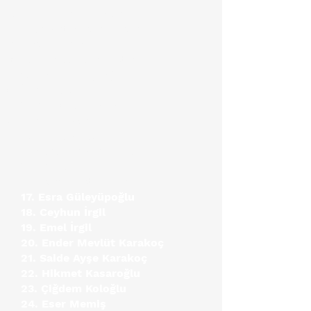
Müzeyyen Aydoğan
Mehmet Sühan Ayhan
Pınar Ayhan
Hayrunisa Ilgın Aytun
Cengiz Bıçakçıoğlu
Özgür Billur
Zehra Dilek Boymiyalı
Funda Bugan
Nazlı Demirel
Mine Gökbüget Erbek
Zeliha Eser
Nurban Mertyürek Güler
17. Esra Güleyüpoğlu
18. Ceyhun İrgil
19. Emel İrgil
20. Ender Mevlüt Karakoç
21. Saide Ayşe Karakoç
22. Hikmet Kasaroğlu
23. Çiğdem Koloğlu
24. Eser Memiş