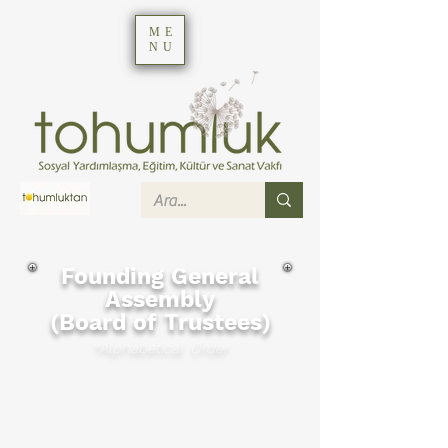
ME
NU
Founding General
Assembly
(Board of Trustees)
*Alphabetical
Order
Mehmet Akyürek
Günay Arıtman
Tuncay Arıtman
Türkkaya Ataöv