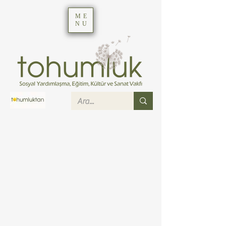
ME
NU