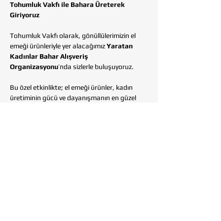
Tohumluk Vakfı ile Bahara Üreterek 
Giriyoruz
Tohumluk Vakfı olarak, gönüllülerimizin el 
emeği ürünleriyle yer alacağımız 
Yaratan 
Kadınlar Bahar Alışveriş 
Organizasyonu
’nda sizlerle buluşuyoruz.
Bu özel etkinlikte; el emeği ürünler, kadın 
üretiminin gücü ve dayanışmanın en güzel 
hali sizleri bekliyor.
Yapacağınız her alışveriş, Tohumluk Vakfı’nın 
yürüttüğü eğitim, üretim ve sosyal projelere 
katkı sağlayacaktır.
Gelin, birlikte üretelim, birlikte güçlenelim, 
birlikte iyiliği büyütelim. 
Show More