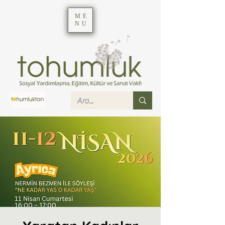
ME
NU