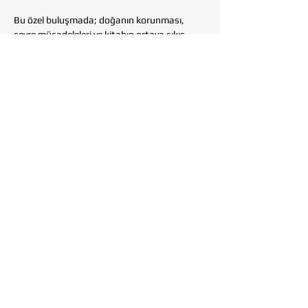
Bu özel buluşmada; doğanın korunması, 
çevre mücadeleleri ve kitabın ortaya çıkış 
süreci üzerine 
yazarla birlikte sohbet 
edeceğiz.
Doğamızı, toprağımızı ve ortak geleceğimizi 
konuşmak üzere tüm gönüllülerimizi 
Tohumluk Vakfı Kitap Kulübü 
buluşmasına
 davet ediyoruz.
Show More
Share this event
Adres:
Hacı Bayram Mahallesi,
Atatürk Bulvarı, No:1,