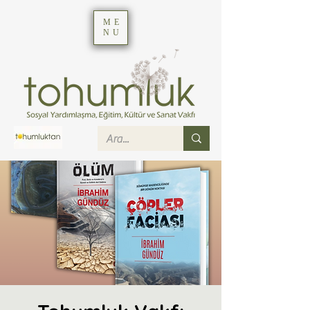
ME
NU