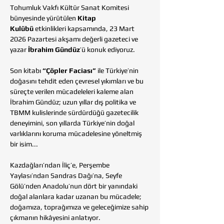
Tohumluk Vakfı Kültür Sanat Komitesi 
bünyesinde yürütülen 
Kitap 
Kulübü
 etkinlikleri kapsamında, 23 Mart 
2026 Pazartesi akşamı değerli gazeteci ve 
yazar 
İbrahim Gündüz
’ü konuk ediyoruz.
Son kitabı 
“Çöpler Faciası”
 ile Türkiye’nin 
doğasını tehdit eden çevresel yıkımları ve bu 
süreçte verilen mücadeleleri kaleme alan 
İbrahim Gündüz; uzun yıllar dış politika ve 
TBMM kulislerinde sürdürdüğü gazetecilik 
deneyimini, son yıllarda Türkiye’nin doğal 
varlıklarını koruma mücadelesine yöneltmiş 
bir isim...
Kazdağları’ndan İliç’e, Perşembe 
Yaylası’ndan Sandras Dağı’na, Seyfe 
Gölü’nden Anadolu’nun dört bir yanındaki 
doğal alanlara kadar uzanan bu mücadele; 
doğamıza, toprağımıza ve geleceğimize sahip 
çıkmanın hikâyesini anlatıyor.