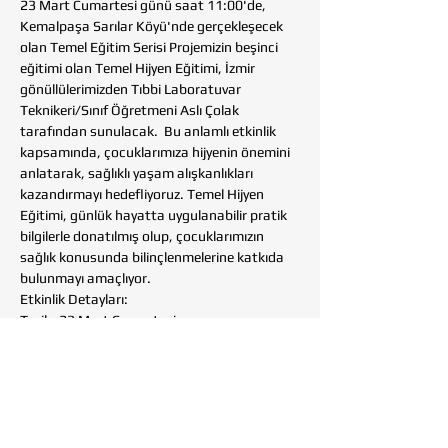
23 Mart Cumartesi günü saat 11:00'de, 
Kemalpaşa Sarılar Köyü'nde gerçekleşecek 
olan Temel Eğitim Serisi Projemizin beşinci 
eğitimi olan Temel Hijyen Eğitimi, İzmir 
gönüllülerimizden Tıbbi Laboratuvar 
Teknikeri/Sınıf Öğretmeni Aslı Çolak 
tarafından sunulacak.  Bu anlamlı etkinlik 
kapsamında, çocuklarımıza hijyenin önemini 
anlatarak, sağlıklı yaşam alışkanlıkları 
kazandırmayı hedefliyoruz. Temel Hijyen 
Eğitimi, günlük hayatta uygulanabilir pratik 
bilgilerle donatılmış olup, çocuklarımızın 
sağlık konusunda bilinçlenmelerine katkıda 
bulunmayı amaçlıyor.  
Etkinlik Detayları:  
Tarih: 23 Mart Cumartesi 
Saat: 11:00 
Yer: Kemalpaşa Sarılar Köyü 
Show More