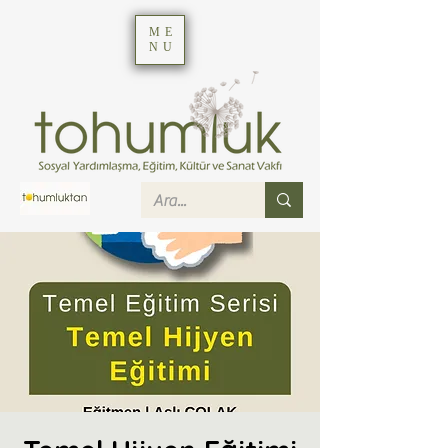
ME
NU