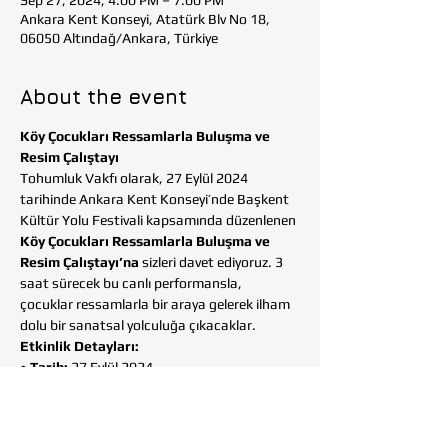
Sep 27, 2024, 4:00 PM – 7:00 PM
Ankara Kent Konseyi, Atatürk Blv No 18,
06050 Altındağ/Ankara, Türkiye
About the event
Köy Çocukları Ressamlarla Buluşma ve 
Resim Çalıştayı
Tohumluk Vakfı olarak, 27 Eylül 2024 
tarihinde Ankara Kent Konseyi’nde Başkent 
Kültür Yolu Festivali kapsamında düzenlenen 
Köy Çocukları Ressamlarla Buluşma ve 
Resim Çalıştayı’na
 sizleri davet ediyoruz. 3 
saat sürecek bu canlı performansla, 
çocuklar ressamlarla bir araya gelerek ilham 
dolu bir sanatsal yolculuğa çıkacaklar.
Etkinlik Detayları:
• 
Tarih:
 27 Eylül 2024
• 
Saat:
 16.00 - 19.00
• 
Yer:
 Ankara Kent Konseyi, Atatürk Blv No 
18, Altındağ/Ankara