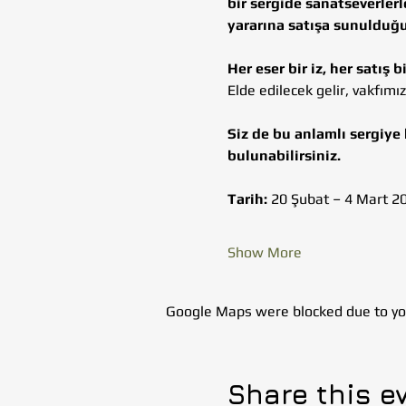
bir sergide sanatseverlerl
yararına satışa sunulduğ
Her eser bir iz, her satış b
Elde edilecek gelir, vakfımı
Siz de bu anlamlı sergiye
bulunabilirsiniz.
Tarih:
 20 Şubat – 4 Mart 2
Show More
Google Maps were blocked due to your
Share this e