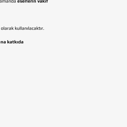
 zamanda 
eserlerin vakıf 
olarak kullanılacaktır.
ına katkıda 