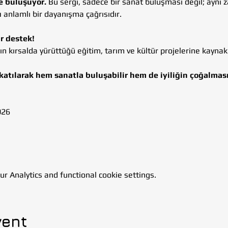
e buluşuyor. 
Bu sergi, sadece bir sanat buluşması değil; aynı
u
 anlamlı bir dayanışma çağrısıdır.
ir destek!
zın kırsalda yürüttüğü eğitim, tarım ve kültür projelerine kaynak 
 katılarak hem sanatla buluşabilir hem de iyiliğin çoğalmas
026
 Analytics and functional cookie settings.
vent