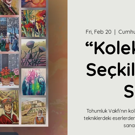
Fri, Feb 20
  |  
Cumhur
“Kole
Seçki
S
Tohumluk Vakfı’nın ko
tekniklerdeki eserlerden 
sanat