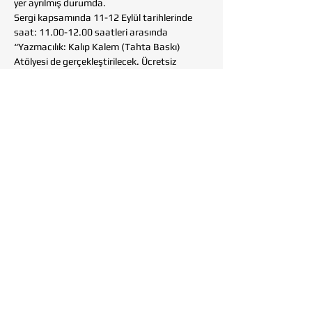
yer ayrılmış durumda.
Sergi kapsamında 11-12 Eylül tarihlerinde 
saat: 11.00-12.00 saatleri arasında 
“Yazmacılık: Kalıp Kalem (Tahta Baskı) 
Atölyesi de gerçekleştirilecek. Ücretsiz 
etkinlikte kırlent ve bez çanta üzerine 
Anadolu motifleri baskısı yapılacak.
Sergi, hepimizin bildiği gibi görünen, tanıdık, 
bizden ama kaybolan öyküleri gün yüzüne 
çıkaran bir deneyim…
Show More
Share this event