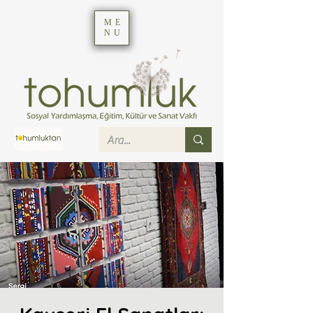
ME
NU