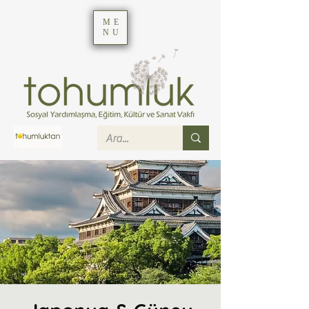
ME
NU