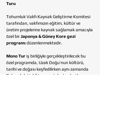
Turu
Tohumluk Vakfı Kaynak Geliştirme Komitesi 
tarafından, vakfımızın eğitim, kültür ve 
üretim projelerine kaynak sağlamak amacıyla 
özel bir 
Japonya & Güney Kore gezi 
programı
 düzenlenmektedir. 
Mono Tur
 iş birliğiyle gerçekleştirilecek bu 
özel programda, Uzak Doğu’nun kültürü, 
tarihi ve doğası keşfedilirken aynı zamanda 
Tohumluk Vakfı’nın projelerine katkı 
sağlanması
 hedeflenmektedir.
Bu anlamlı yolculuğa katılarak hem farklı 
kültürleri keşfedebilir hem de vakfımızın 
toplumsal projelerine destek olabilirsiniz.
📞 
Bilgi ve başvuru için: 
Muzaffer Taytak  - 
0 530 113 61 84