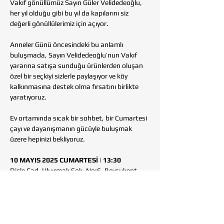
Vakıf gönüllümüz Sayın Güler Velidedeoğlu, 
her yıl olduğu gibi bu yıl da kapılarını siz 
değerli gönüllülerimiz için açıyor. 
Anneler Günü öncesindeki bu anlamlı 
buluşmada, Sayın Velidedeoğlu’nun Vakıf 
yararına satışa sunduğu ürünlerden oluşan 
özel bir seçkiyi sizlerle paylaşıyor ve köy 
kalkınmasına destek olma fırsatını birlikte 
yaratıyoruz.  
Ev ortamında sıcak bir sohbet, bir Cumartesi 
çayı ve dayanışmanın gücüyle buluşmak 
üzere hepinizi bekliyoruz.
10 MAYIS 2025 CUMARTESİ | 13:30
Dicle Cad. Uluırmak Sok. No:6, Beysukent 
(Giriş kapısı: Perisuyu Sok.) Çankaya | 
ANKARA
LCV: Meral Uzman 0 534 368 55 72 | Handan 
Çankaya 0 532 446 27 29