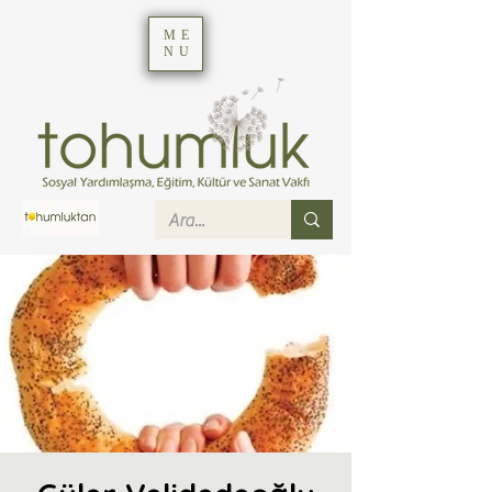
ME
NU